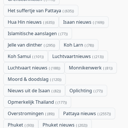
Het suffertje van Pattaya
(635)
Hua Hin nieuws
Isaan nieuws
(635)
(169)
Islamitische aanslagen
(77)
Jelle van dinther
Koh Larn
(295)
(78)
Koh Samui
Luchtvaartnieuws
(101)
(213)
Luchtvaart nieuws
Monnikenwerk
(188)
(81)
Moord & doodslag
(120)
Nieuws uit de Isaan
Oplichting
(82)
(77)
Opmerkelijk Thailand
(177)
Overstromingen
Pattaya nieuws
(89)
(2557)
Phuket
Phuket nieuws
(93)
(202)