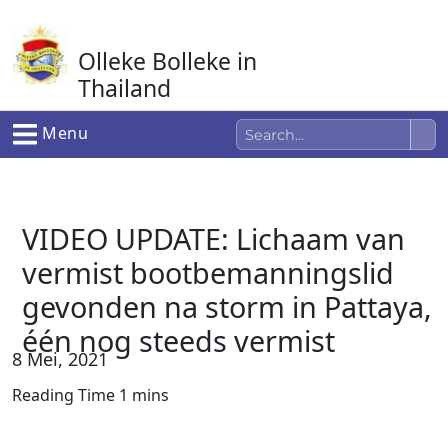
Ga
naar
Olleke Bolleke in
de
inhoud
Thailand
In Thailand
Menu
VIDEO UPDATE: Lichaam van
vermist bootbemanningslid
gevonden na storm in Pattaya,
één nog steeds vermist
8 Mei, 2021