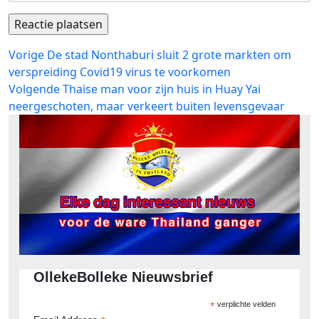
Bericht
Vorig
Vorige
De stad Nonthaburi sluit 2 grote markten om
bericht:
verspreiding Covid19 virus te voorkomen
navigatie
Volgend
Volgende
Thaise man voor zijn huis in Huay Yai
bericht:
neergeschoten, maar verkeert buiten levensgevaar
OllekeBolleke Nieuwsbrief
*
verplichte velden