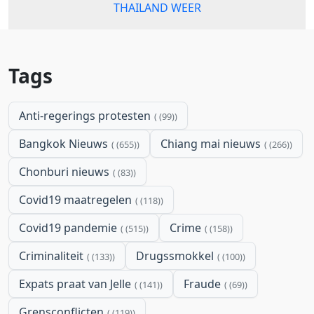
THAILAND WEER
Tags
Anti-regerings protesten
(99)
Bangkok Nieuws
Chiang mai nieuws
(655)
(266)
Chonburi nieuws
(83)
Covid19 maatregelen
(118)
Covid19 pandemie
Crime
(515)
(158)
Criminaliteit
Drugssmokkel
(133)
(100)
Expats praat van Jelle
Fraude
(141)
(69)
Grensconflicten
(119)