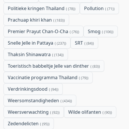
Politieke kringen Thailand
Pollution
(78)
(71)
Prachuap khiri khan
(183)
Premier Prayut Chan-O-Cha
Smog
(76)
(106)
Snelle Jelle in Pattaya
SRT
(237)
(84)
Thaksin Shinawatra
(134)
Toeristisch babbeltje Jelle van dinther
(83)
Vaccinatie programma Thailand
(79)
Verdrinkingsdood
(94)
Weersomstandigheden
(434)
Weersverwachting
Wilde olifanten
(92)
(90)
Zedendelicten
(95)