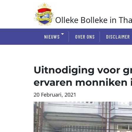
Ga
naar
de
Olleke Bolleke in Th
inhoud
In Thailand
NIEUWS
OVER ONS
DISCLAIMER
Uitnodiging voor g
ervaren monniken i
20 Februari, 2021