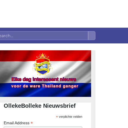
OllekeBolleke Nieuwsbrief
*
verplichte velden
*
Email Address