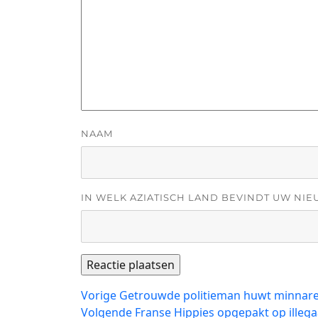
NAAM
IN WELK AZIATISCH LAND BEVINDT UW NIE
Bericht
Vorig
Vorige
Getrouwde politieman huwt minnares
bericht:
Volgend
Volgende
Franse Hippies opgepakt op illega