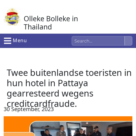
Ga
naar
Olleke Bolleke in
de
inhoud
Thailand
In Thailand
Menu
Twee buitenlandse toeristen in
hun hotel in Pattaya
gearresteerd wegens
creditcardfraude.
30 September, 2023