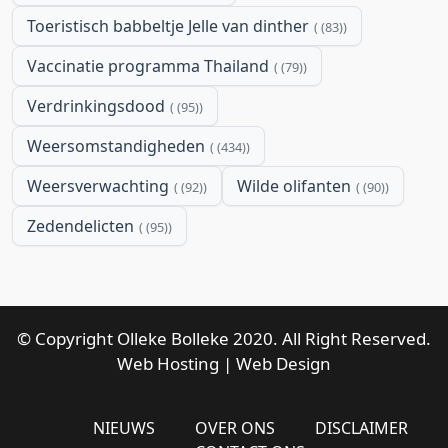
Toeristisch babbeltje Jelle van dinther
(83)
Vaccinatie programma Thailand
(79)
Verdrinkingsdood
(95)
Weersomstandigheden
(434)
Weersverwachting
Wilde olifanten
(92)
(90)
Zedendelicten
(95)
© Copyright Olleke Bolleke 2020. All Right Reserved.
Web Hosting
|
Web Design
NIEUWS
OVER ONS
DISCLAIMER