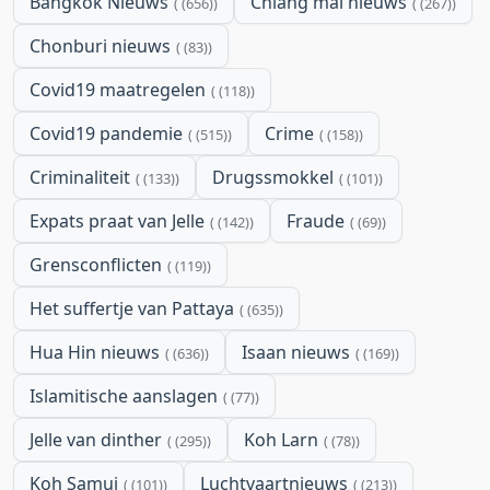
Bangkok Nieuws
Chiang mai nieuws
(656)
(267)
Chonburi nieuws
(83)
Covid19 maatregelen
(118)
Covid19 pandemie
Crime
(515)
(158)
Criminaliteit
Drugssmokkel
(133)
(101)
Expats praat van Jelle
Fraude
(142)
(69)
Grensconflicten
(119)
Het suffertje van Pattaya
(635)
Hua Hin nieuws
Isaan nieuws
(636)
(169)
Islamitische aanslagen
(77)
Jelle van dinther
Koh Larn
(295)
(78)
Koh Samui
Luchtvaartnieuws
(101)
(213)