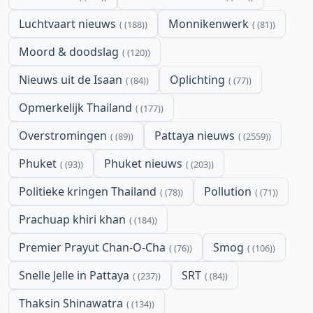
Luchtvaart nieuws
Monnikenwerk
(188)
(81)
Moord & doodslag
(120)
Nieuws uit de Isaan
Oplichting
(84)
(77)
Opmerkelijk Thailand
(177)
Overstromingen
Pattaya nieuws
(89)
(2559)
Phuket
Phuket nieuws
(93)
(203)
Politieke kringen Thailand
Pollution
(78)
(71)
Prachuap khiri khan
(184)
Premier Prayut Chan-O-Cha
Smog
(76)
(106)
Snelle Jelle in Pattaya
SRT
(237)
(84)
Thaksin Shinawatra
(134)