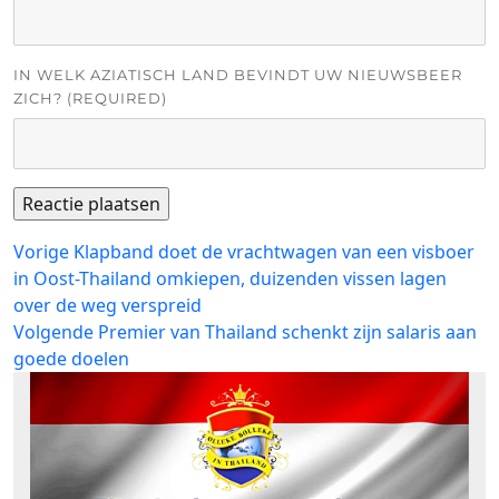
IN WELK AZIATISCH LAND BEVINDT UW NIEUWSBEER
ZICH? (REQUIRED)
Bericht
Vorig
Vorige
Klapband doet de vrachtwagen van een visboer
bericht:
in Oost-Thailand omkiepen, duizenden vissen lagen
navigatie
over de weg verspreid
Volgend
Volgende
Premier van Thailand schenkt zijn salaris aan
bericht:
goede doelen