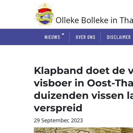
Ga
naar
de
Olleke Bolleke in Th
inhoud
In Thailand
NIEUWS
OVER ONS
DISCLAIMER
Klapband doet de 
visboer in Oost-Th
duizenden vissen 
verspreid
29 September, 2023