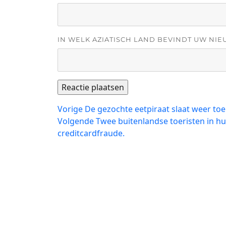
IN WELK AZIATISCH LAND BEVINDT UW NIE
Bericht
Vorig
Vorige
De gezochte eetpiraat slaat weer toe
bericht:
Volgend
Volgende
Twee buitenlandse toeristen in h
navigatie
bericht:
creditcardfraude.