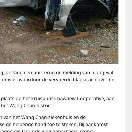
ng, ontving een uur terug de melding van n ongeval
mviel, waardoor de vervoerde tilapia zich over het
plaats op het kruispunt Chawaew Cooperative, aan
het Wang Chan-district.
en van het Wang Chan-ziekenhuis en de
e de helpende hand toe te steken. Bij aankomst
wagen die langs de weg geparkeerd stond.