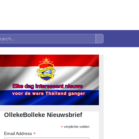
OllekeBolleke Nieuwsbrief
*
verplichte velden
*
Email Address