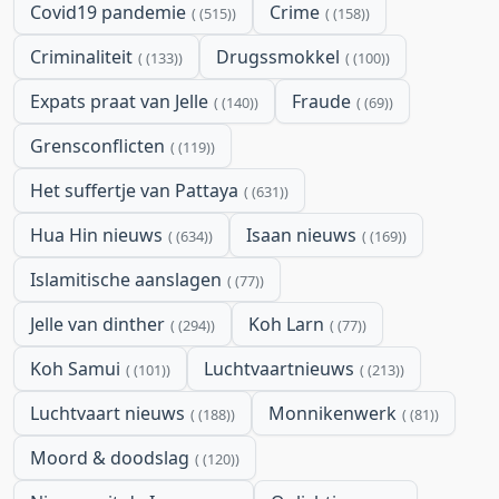
Covid19 pandemie
Crime
(515)
(158)
Criminaliteit
Drugssmokkel
(133)
(100)
Expats praat van Jelle
Fraude
(140)
(69)
Grensconflicten
(119)
Het suffertje van Pattaya
(631)
Hua Hin nieuws
Isaan nieuws
(634)
(169)
Islamitische aanslagen
(77)
Jelle van dinther
Koh Larn
(294)
(77)
Koh Samui
Luchtvaartnieuws
(101)
(213)
Luchtvaart nieuws
Monnikenwerk
(188)
(81)
Moord & doodslag
(120)