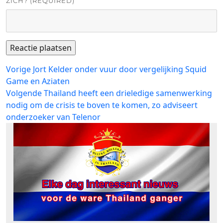
ZICH? (REQUIRED)
Bericht
Vorig
Vorige
Jort Kelder onder vuur door vergelijking Squid
bericht:
Game en Aziaten
navigatie
Volgend
Volgende
Thailand heeft een drieledige samenwerking
bericht:
nodig om de crisis te boven te komen, zo adviseert
onderzoeker van Telenor