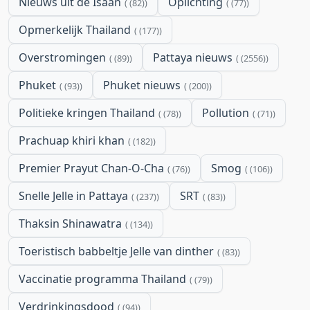
Nieuws uit de Isaan
Oplichting
(82)
(77)
Opmerkelijk Thailand
(177)
Overstromingen
Pattaya nieuws
(89)
(2556)
Phuket
Phuket nieuws
(93)
(200)
Politieke kringen Thailand
Pollution
(78)
(71)
Prachuap khiri khan
(182)
Premier Prayut Chan-O-Cha
Smog
(76)
(106)
Snelle Jelle in Pattaya
SRT
(237)
(83)
Thaksin Shinawatra
(134)
Toeristisch babbeltje Jelle van dinther
(83)
Vaccinatie programma Thailand
(79)
Verdrinkingsdood
(94)