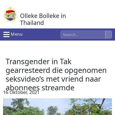
Ga
naar
Olleke Bolleke in
de
inhoud
Thailand
In Thailand
Menu
Transgender in Tak
gearresteerd die opgenomen
seksvideo’s met vriend naar
abonnees streamde
16 Oktober, 2021