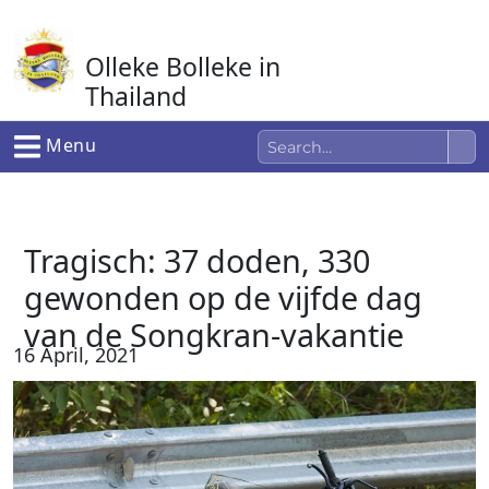
Ga
naar
Olleke Bolleke in
de
inhoud
Thailand
In Thailand
Menu
Tragisch: 37 doden, 330
gewonden op de vijfde dag
van de Songkran-vakantie
16 April, 2021