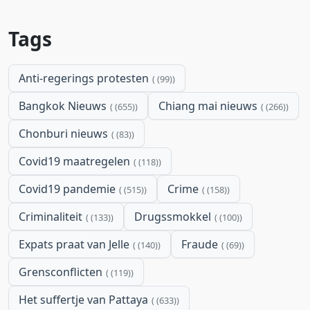
Tags
Anti-regerings protesten
(99)
Bangkok Nieuws
Chiang mai nieuws
(655)
(266)
Chonburi nieuws
(83)
Covid19 maatregelen
(118)
Covid19 pandemie
Crime
(515)
(158)
Criminaliteit
Drugssmokkel
(133)
(100)
Expats praat van Jelle
Fraude
(140)
(69)
Grensconflicten
(119)
Het suffertje van Pattaya
(633)