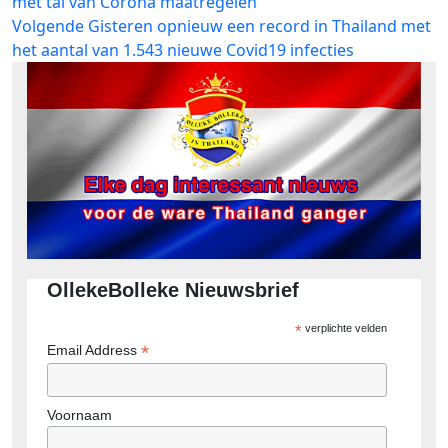
bericht:
met tal van Corona maatregelen
navigatie
Volgend
Volgende
Gisteren opnieuw een record in Thailand met
bericht:
het aantal van 1.543 nieuwe Covid19 infecties
OllekeBolleke Nieuwsbrief
*
verplichte velden
*
Email Address
Voornaam