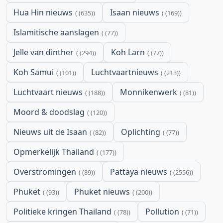
Hua Hin nieuws
Isaan nieuws
(635)
(169)
Islamitische aanslagen
(77)
Jelle van dinther
Koh Larn
(294)
(77)
Koh Samui
Luchtvaartnieuws
(101)
(213)
Luchtvaart nieuws
Monnikenwerk
(188)
(81)
Moord & doodslag
(120)
Nieuws uit de Isaan
Oplichting
(82)
(77)
Opmerkelijk Thailand
(177)
Overstromingen
Pattaya nieuws
(89)
(2556)
Phuket
Phuket nieuws
(93)
(200)
Politieke kringen Thailand
Pollution
(78)
(71)