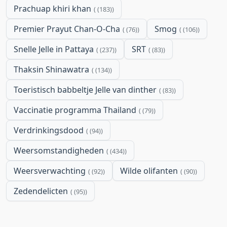
Prachuap khiri khan
(183)
Premier Prayut Chan-O-Cha
Smog
(76)
(106)
Snelle Jelle in Pattaya
SRT
(237)
(83)
Thaksin Shinawatra
(134)
Toeristisch babbeltje Jelle van dinther
(83)
Vaccinatie programma Thailand
(79)
Verdrinkingsdood
(94)
Weersomstandigheden
(434)
Weersverwachting
Wilde olifanten
(92)
(90)
Zedendelicten
(95)