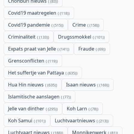
Chonburi nieuws
(83)
Covid19 maatregelen
(118)
Covid19 pandemie
Crime
(515)
(158)
Criminaliteit
Drugssmokkel
(133)
(101)
Expats praat van Jelle
Fraude
(141)
(69)
Grensconflicten
(119)
Het suffertje van Pattaya
(635)
Hua Hin nieuws
Isaan nieuws
(635)
(169)
Islamitische aanslagen
(77)
Jelle van dinther
Koh Larn
(295)
(78)
Koh Samui
Luchtvaartnieuws
(101)
(213)
Luchtvaart nieuws
Monnikenwerk
(188)
(81)