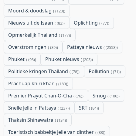
Moord & doodslag
(120)
Nieuws uit de Isaan
Oplichting
(83)
(77)
Opmerkelijk Thailand
(177)
Overstromingen
Pattaya nieuws
(89)
(2558)
Phuket
Phuket nieuws
(93)
(203)
Politieke kringen Thailand
Pollution
(78)
(71)
Prachuap khiri khan
(183)
Premier Prayut Chan-O-Cha
Smog
(76)
(106)
Snelle Jelle in Pattaya
SRT
(237)
(84)
Thaksin Shinawatra
(134)
Toeristisch babbeltje Jelle van dinther
(83)