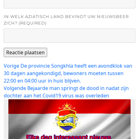
IN WELK AZIATISCH LAND BEVINDT UW NIEUWSBEER
ZICH? (REQUIRED)
Bericht
Vorig
Vorige
De provincie Songkhla heeft een avondklok van
bericht:
30 dagen aangekondigd, bewoners moeten tussen
navigatie
22:00 en 04:00 uur in huis blijven.
Volgend
Volgende
Bejaarde man springt de dood in nadat zijn
bericht:
dochter aan het Covid19 virus was overleden