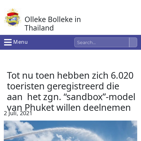
Ga
naar
Olleke Bolleke in
de
inhoud
Thailand
In Thailand
Menu
Tot nu toen hebben zich 6.020
toeristen geregistreerd die
aan het zgn. “sandbox”-model
van Phuket willen deelnemen
2 Juli, 2021