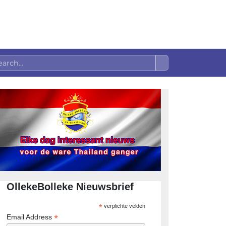
OllekeBolleke Nieuwsbrief
*
verplichte velden
*
Email Address