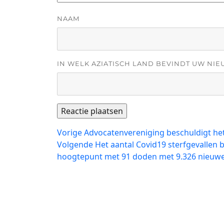
NAAM
IN WELK AZIATISCH LAND BEVINDT UW NIE
Bericht
Vorig
Vorige
Advocatenvereniging beschuldigt het
bericht:
Volgend
Volgende
Het aantal Covid19 sterfgevallen b
navigatie
bericht:
hoogtepunt met 91 doden met 9.326 nieuwe 