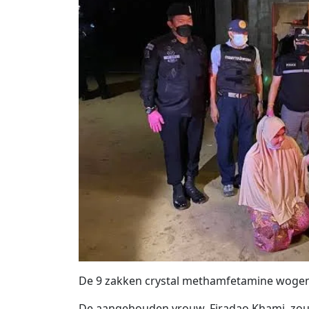
De 9 zakken crystal methamfetamine wogen 
De aangehouden vrouw, Firadao Khami, zou 