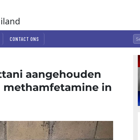
ailand
CONTACT ONS
attani aangehouden
al methamfetamine in