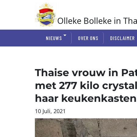
Ga
naar
de
Olleke Bolleke in Th
inhoud
In Thailand
NIEUWS
OVER ONS
DISCLAIMER
Thaise vrouw in P
met 277 kilo cryst
haar keukenkasten
10 Juli, 2021