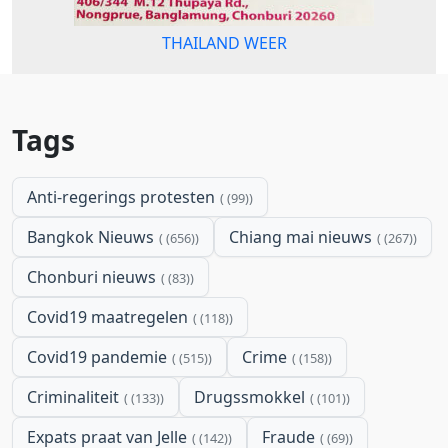
THAILAND WEER
Tags
Anti-regerings protesten
(99)
Bangkok Nieuws
Chiang mai nieuws
(656)
(267)
Chonburi nieuws
(83)
Covid19 maatregelen
(118)
Covid19 pandemie
Crime
(515)
(158)
Criminaliteit
Drugssmokkel
(133)
(101)
Expats praat van Jelle
Fraude
(142)
(69)