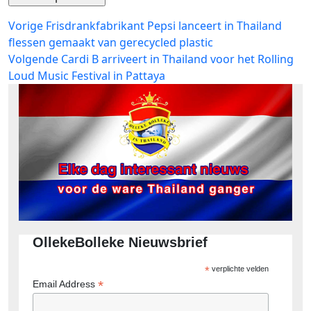
Bericht
Vorig
Vorige
Frisdrankfabrikant Pepsi lanceert in Thailand
bericht:
flessen gemaakt van gerecycled plastic
navigatie
Volgend
Volgende
Cardi B arriveert in Thailand voor het Rolling
bericht:
Loud Music Festival in Pattaya
OllekeBolleke Nieuwsbrief
*
verplichte velden
*
Email Address