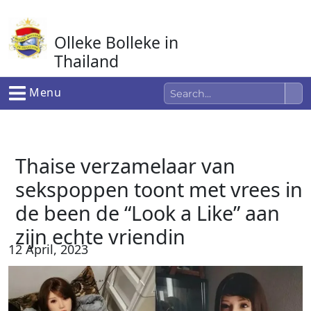
Ga
naar
Olleke Bolleke in
de
inhoud
Thailand
In Thailand
Menu
Thaise verzamelaar van
sekspoppen toont met vrees in
de been de “Look a Like” aan
zijn echte vriendin
12 April, 2023