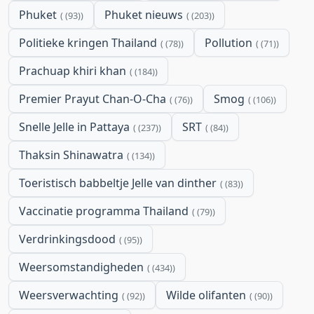
Phuket
Phuket nieuws
(93)
(203)
Politieke kringen Thailand
Pollution
(78)
(71)
Prachuap khiri khan
(184)
Premier Prayut Chan-O-Cha
Smog
(76)
(106)
Snelle Jelle in Pattaya
SRT
(237)
(84)
Thaksin Shinawatra
(134)
Toeristisch babbeltje Jelle van dinther
(83)
Vaccinatie programma Thailand
(79)
Verdrinkingsdood
(95)
Weersomstandigheden
(434)
Weersverwachting
Wilde olifanten
(92)
(90)