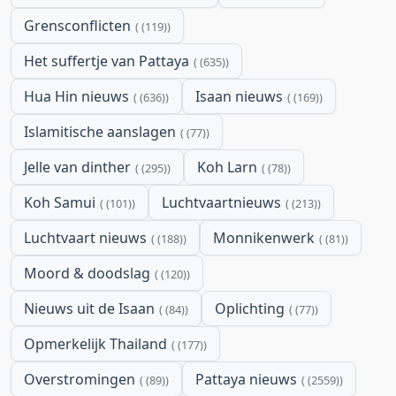
Grensconflicten
(119)
Het suffertje van Pattaya
(635)
Hua Hin nieuws
Isaan nieuws
(636)
(169)
Islamitische aanslagen
(77)
Jelle van dinther
Koh Larn
(295)
(78)
Koh Samui
Luchtvaartnieuws
(101)
(213)
Luchtvaart nieuws
Monnikenwerk
(188)
(81)
Moord & doodslag
(120)
Nieuws uit de Isaan
Oplichting
(84)
(77)
Opmerkelijk Thailand
(177)
Overstromingen
Pattaya nieuws
(89)
(2559)