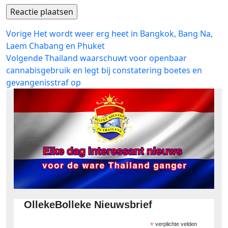
Bericht
Vorig
Vorige
Het wordt weer erg heet in Bangkok, Bang Na,
bericht:
Laem Chabang en Phuket
navigatie
Volgend
Volgende
Thailand waarschuwt voor openbaar
bericht:
cannabisgebruik en legt bij constatering boetes en
gevangenisstraf op
OllekeBolleke Nieuwsbrief
*
verplichte velden