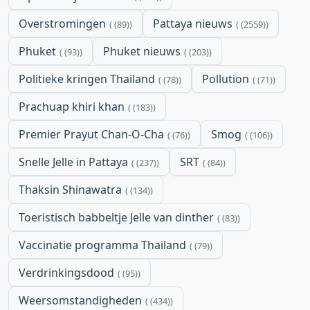
Overstromingen
Pattaya nieuws
(89)
(2559)
Phuket
Phuket nieuws
(93)
(203)
Politieke kringen Thailand
Pollution
(78)
(71)
Prachuap khiri khan
(183)
Premier Prayut Chan-O-Cha
Smog
(76)
(106)
Snelle Jelle in Pattaya
SRT
(237)
(84)
Thaksin Shinawatra
(134)
Toeristisch babbeltje Jelle van dinther
(83)
Vaccinatie programma Thailand
(79)
Verdrinkingsdood
(95)
Weersomstandigheden
(434)