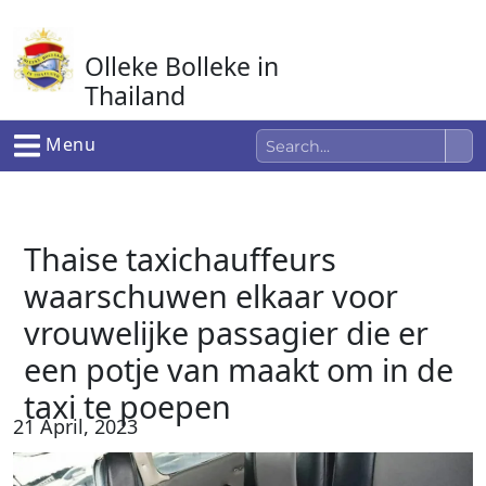
Ga
naar
Olleke Bolleke in
de
inhoud
Thailand
In Thailand
Menu
Thaise taxichauffeurs
waarschuwen elkaar voor
vrouwelijke passagier die er
een potje van maakt om in de
taxi te poepen
21 April, 2023