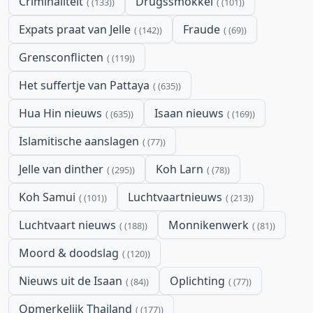
Criminaliteit
Drugssmokkel
(133)
(101)
Expats praat van Jelle
Fraude
(142)
(69)
Grensconflicten
(119)
Het suffertje van Pattaya
(635)
Hua Hin nieuws
Isaan nieuws
(635)
(169)
Islamitische aanslagen
(77)
Jelle van dinther
Koh Larn
(295)
(78)
Koh Samui
Luchtvaartnieuws
(101)
(213)
Luchtvaart nieuws
Monnikenwerk
(188)
(81)
Moord & doodslag
(120)
Nieuws uit de Isaan
Oplichting
(84)
(77)
Opmerkelijk Thailand
(177)