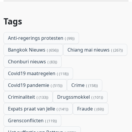
Tags
Anti-regerings protesten
(99)
Bangkok Nieuws
Chiang mai nieuws
(656)
(267)
Chonburi nieuws
(83)
Covid19 maatregelen
(118)
Covid19 pandemie
Crime
(515)
(158)
Criminaliteit
Drugssmokkel
(133)
(101)
Expats praat van Jelle
Fraude
(141)
(69)
Grensconflicten
(119)