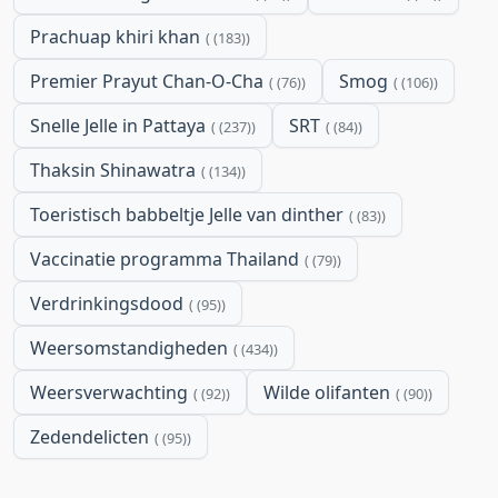
Prachuap khiri khan
(183)
Premier Prayut Chan-O-Cha
Smog
(76)
(106)
Snelle Jelle in Pattaya
SRT
(237)
(84)
Thaksin Shinawatra
(134)
Toeristisch babbeltje Jelle van dinther
(83)
Vaccinatie programma Thailand
(79)
Verdrinkingsdood
(95)
Weersomstandigheden
(434)
Weersverwachting
Wilde olifanten
(92)
(90)
Zedendelicten
(95)