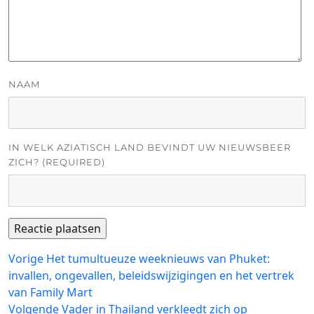
NAAM
IN WELK AZIATISCH LAND BEVINDT UW NIEUWSBEER
ZICH? (REQUIRED)
Bericht
Vorig
Vorige
Het tumultueuze weeknieuws van Phuket:
bericht:
invallen, ongevallen, beleidswijzigingen en het vertrek
navigatie
van Family Mart
Volgend
Volgende
Vader in Thailand verkleedt zich op