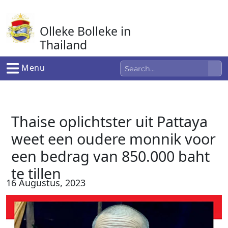
Ga
naar
Olleke Bolleke in
de
inhoud
Thailand
In Thailand
Menu
Thaise oplichtster uit Pattaya
weet een oudere monnik voor
een bedrag van 850.000 baht
te tillen
16 Augustus, 2023