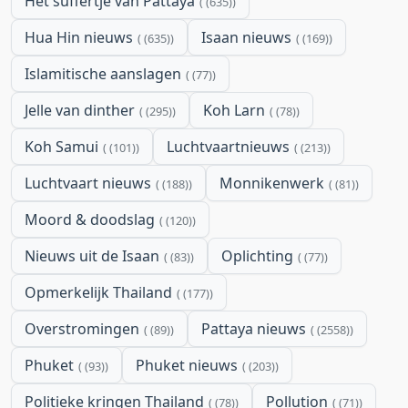
Het suffertje van Pattaya
(635)
Hua Hin nieuws
Isaan nieuws
(635)
(169)
Islamitische aanslagen
(77)
Jelle van dinther
Koh Larn
(295)
(78)
Koh Samui
Luchtvaartnieuws
(101)
(213)
Luchtvaart nieuws
Monnikenwerk
(188)
(81)
Moord & doodslag
(120)
Nieuws uit de Isaan
Oplichting
(83)
(77)
Opmerkelijk Thailand
(177)
Overstromingen
Pattaya nieuws
(89)
(2558)
Phuket
Phuket nieuws
(93)
(203)
Politieke kringen Thailand
Pollution
(78)
(71)