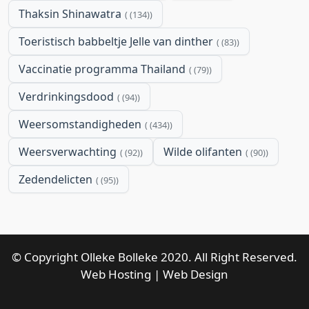
Thaksin Shinawatra
(134)
Toeristisch babbeltje Jelle van dinther
(83)
Vaccinatie programma Thailand
(79)
Verdrinkingsdood
(94)
Weersomstandigheden
(434)
Weersverwachting
Wilde olifanten
(92)
(90)
Zedendelicten
(95)
© Copyright Olleke Bolleke 2020. All Right Reserved.
Web Hosting
|
Web Design