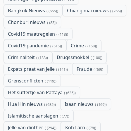
Bangkok Nieuws
Chiang mai nieuws
(655)
(266)
Chonburi nieuws
(83)
Covid19 maatregelen
(118)
Covid19 pandemie
Crime
(515)
(158)
Criminaliteit
Drugssmokkel
(133)
(100)
Expats praat van Jelle
Fraude
(141)
(69)
Grensconflicten
(119)
Het suffertje van Pattaya
(635)
Hua Hin nieuws
Isaan nieuws
(635)
(169)
Islamitische aanslagen
(77)
Jelle van dinther
Koh Larn
(294)
(78)