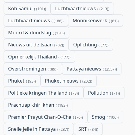
Koh Samui
Luchtvaartnieuws
(101)
(213)
Luchtvaart nieuws
Monnikenwerk
(188)
(81)
Moord & doodslag
(120)
Nieuws uit de Isaan
Oplichting
(82)
(77)
Opmerkelijk Thailand
(177)
Overstromingen
Pattaya nieuws
(89)
(2557)
Phuket
Phuket nieuws
(93)
(202)
Politieke kringen Thailand
Pollution
(78)
(71)
Prachuap khiri khan
(183)
Premier Prayut Chan-O-Cha
Smog
(76)
(106)
Snelle Jelle in Pattaya
SRT
(237)
(84)