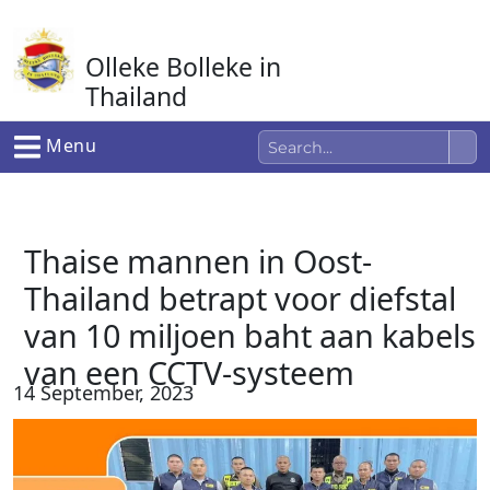
Ga
naar
Olleke Bolleke in
de
inhoud
Thailand
In Thailand
Menu
Thaise mannen in Oost-
Thailand betrapt voor diefstal
van 10 miljoen baht aan kabels
van een CCTV-systeem
14 September, 2023