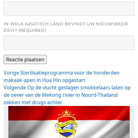
IN WELK AZIATISCH LAND BEVINDT UW NIEUWSBEER
ZICH? (REQUIRED)
Bericht
Vorig
Vorige
Sterilisatieprogramma voor de honderden
bericht:
makaak-apen in Hua Hin opgestart
navigatie
Volgend
Volgende
Op de vlucht geslagen smokkelaars laten op
bericht:
de oever van de Mekong rivier in Noord-Thailand
zakken met drugs achter