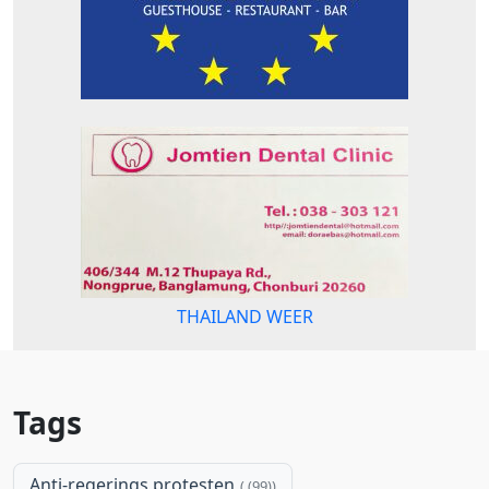
THAILAND WEER
Tags
Anti-regerings protesten
(99)