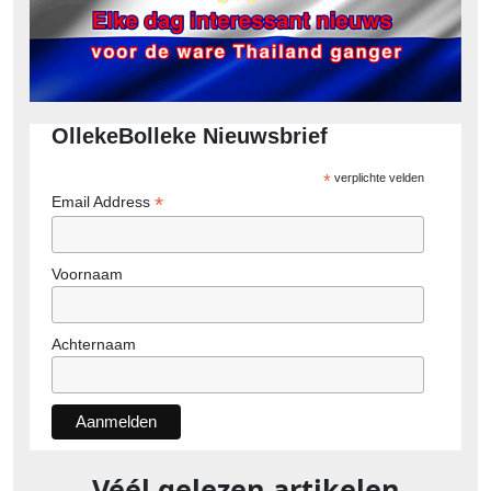
OllekeBolleke Nieuwsbrief
*
verplichte velden
*
Email Address
Voornaam
Achternaam
Véél gelezen artikelen