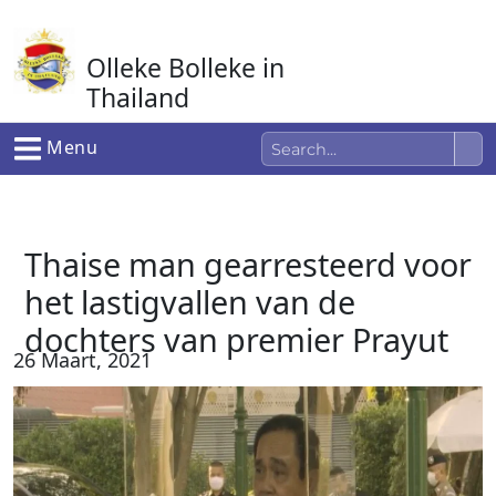
Ga
naar
Olleke Bolleke in
de
inhoud
Thailand
In Thailand
Menu
Thaise man gearresteerd voor
het lastigvallen van de
dochters van premier Prayut
26 Maart, 2021