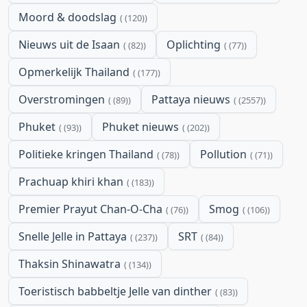
Moord & doodslag
(120)
Nieuws uit de Isaan
Oplichting
(82)
(77)
Opmerkelijk Thailand
(177)
Overstromingen
Pattaya nieuws
(89)
(2557)
Phuket
Phuket nieuws
(93)
(202)
Politieke kringen Thailand
Pollution
(78)
(71)
Prachuap khiri khan
(183)
Premier Prayut Chan-O-Cha
Smog
(76)
(106)
Snelle Jelle in Pattaya
SRT
(237)
(84)
Thaksin Shinawatra
(134)
Toeristisch babbeltje Jelle van dinther
(83)