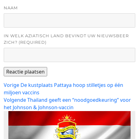
NAAM
IN WELK AZIATISCH LAND BEVINDT UW NIEUWSBEER
ZICH? (REQUIRED)
Bericht
Vorig
Vorige
De kustplaats Pattaya hoop stilletjes op één
bericht:
miljoen vaccins
navigatie
Volgend
Volgende
Thailand geeft een “noodgoedkeuring” voor
bericht:
het Johnson & Johnson-vaccin