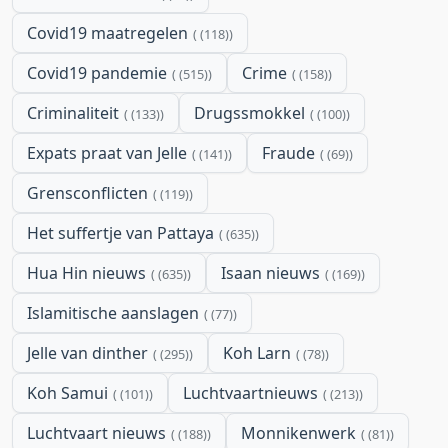
Covid19 maatregelen
(118)
Covid19 pandemie
Crime
(515)
(158)
Criminaliteit
Drugssmokkel
(133)
(100)
Expats praat van Jelle
Fraude
(141)
(69)
Grensconflicten
(119)
Het suffertje van Pattaya
(635)
Hua Hin nieuws
Isaan nieuws
(635)
(169)
Islamitische aanslagen
(77)
Jelle van dinther
Koh Larn
(295)
(78)
Koh Samui
Luchtvaartnieuws
(101)
(213)
Luchtvaart nieuws
Monnikenwerk
(188)
(81)