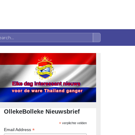
OllekeBolleke Nieuwsbrief
*
verplichte velden
*
Email Address