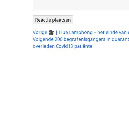
Bericht
Vorig
Vorige
🎥 | Hua Lamphong – het einde van e
bericht:
Volgend
Volgende
200 begrafenisgangers in quarant
navigatie
bericht:
overleden Covid19 patiënte