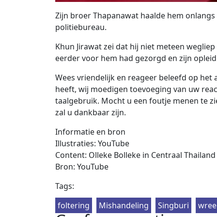
Zijn broer Thapanawat haalde hem onlangs ui
politiebureau.
Khun Jirawat zei dat hij niet meteen wegli
eerder voor hem had gezorgd en zijn opleidi
Wees vriendelijk en reageer beleefd op het a
heeft, wij moedigen toevoeging van uw reac
taalgebruik. Mocht u een foutje menen te zie
zal u dankbaar zijn.
Informatie en bron
Illustraties: YouTube
Content: Olleke Bolleke in Centraal Thailand
Bron: YouTube
Tags:
foltering
Mishandeling
Singburi
wree