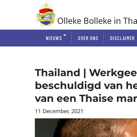
Ga
naar
de
Olleke Bolleke in Th
inhoud
In Thailand
NIEUWS
OVER ONS
DISCLAIMER
Thailand | Werkgeef
beschuldigd van he
van een Thaise ma
11 December, 2021