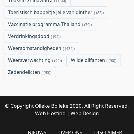
Thaksin Shinawatra
(134)
Toeristisch babbeltje Jelle van dinther
(83)
Vaccinatie programma Thailand
(79)
Verdrinkingsdood
(94)
Weersomstandigheden
(434)
Weersverwachting
Wilde olifanten
(92)
(90)
Zedendelicten
(95)
© Copyright Olleke Bolleke 2020. All Right Reserved.
Web Hosting
|
Web Design
NIEUWS
OVER ONS
DISCLAIMER