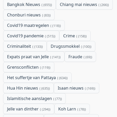
Bangkok Nieuws
Chiang mai nieuws
(655)
(266)
Chonburi nieuws
(83)
Covid19 maatregelen
(118)
Covid19 pandemie
Crime
(515)
(158)
Criminaliteit
Drugssmokkel
(133)
(100)
Expats praat van Jelle
Fraude
(141)
(69)
Grensconflicten
(119)
Het suffertje van Pattaya
(634)
Hua Hin nieuws
Isaan nieuws
(635)
(169)
Islamitische aanslagen
(77)
Jelle van dinther
Koh Larn
(294)
(78)