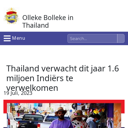
Ga
naar
Olleke Bolleke in
de
inhoud
Thailand
In Thailand
Menu
Thailand verwacht dit jaar 1.6
miljoen Indiërs te
verwelkomen
19 Juli, 2023