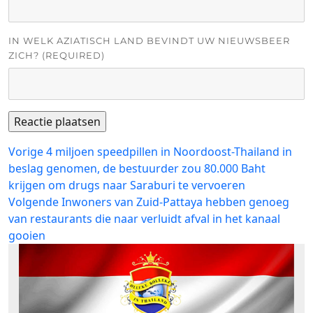
IN WELK AZIATISCH LAND BEVINDT UW NIEUWSBEER
ZICH? (REQUIRED)
Bericht
Vorig
Vorige
4 miljoen speedpillen in Noordoost-Thailand in
bericht:
beslag genomen, de bestuurder zou 80.000 Baht
navigatie
krijgen om drugs naar Saraburi te vervoeren
Volgend
Volgende
Inwoners van Zuid-Pattaya hebben genoeg
bericht:
van restaurants die naar verluidt afval in het kanaal
gooien