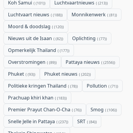
Koh Samui
Luchtvaartnieuws
(101)
(213)
Luchtvaart nieuws
Monnikenwerk
(188)
(81)
Moord & doodslag
(120)
Nieuws uit de Isaan
Oplichting
(82)
(77)
Opmerkelijk Thailand
(177)
Overstromingen
Pattaya nieuws
(89)
(2556)
Phuket
Phuket nieuws
(93)
(202)
Politieke kringen Thailand
Pollution
(78)
(71)
Prachuap khiri khan
(183)
Premier Prayut Chan-O-Cha
Smog
(76)
(106)
Snelle Jelle in Pattaya
SRT
(237)
(84)