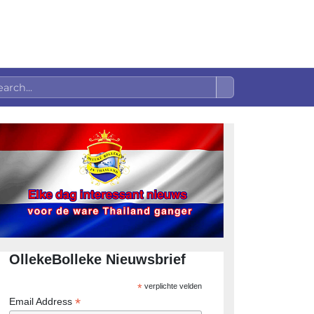
OllekeBolleke Nieuwsbrief
*
verplichte velden
*
Email Address