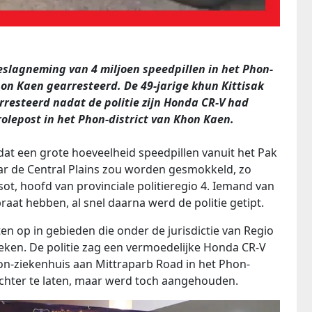
eslagneming van 4 miljoen speedpillen in het Phon-
Khon Kaen gearresteerd.
De 49-jarige khun Kittisak
rresteerd nadat de politie zijn Honda CR-V had
rolepost in het Phon-district van Khon Kaen.
dat een grote hoeveelheid speedpillen vanuit het Pak
aar de Central Plains zou worden gesmokkeld, zo
ot, hoofd van provinciale politieregio 4. Iemand van
at hebben, al snel daarna werd de politie getipt.
en op in gebieden die onder de jurisdictie van Regio
eken. De politie zag een vermoedelijke Honda CR-V
on-ziekenhuis aan Mittraparb Road in het Phon-
achter te laten, maar werd toch aangehouden.