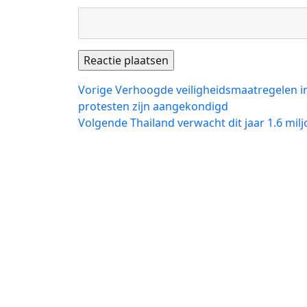
Bericht
Vorig
Vorige
Verhoogde veiligheidsmaatregelen i
bericht:
protesten zijn aangekondigd
navigatie
Volgend
Volgende
Thailand verwacht dit jaar 1.6 mi
bericht: