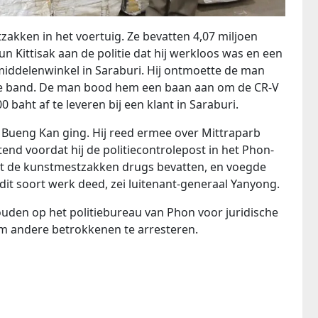
tzakken in het voertuig. Ze bevatten 4,07 miljoen
un Kittisak aan de politie dat hij werkloos was en een
iddelenwinkel in Saraburi. Hij ontmoette de man
te band. De man bood hem een ​​baan aan om de CR-V
baht af te leveren bij een klant in Saraburi.
r Bueng Kan ging. Hij reed ermee over Mittraparb
nd voordat hij de politiecontrolepost in het Phon-
t dat de kunstmestzakken drugs bevatten, en voegde
 dit soort werk deed, zei luitenant-generaal Yanyong.
ouden op het politiebureau van Phon voor juridische
m andere betrokkenen te arresteren.