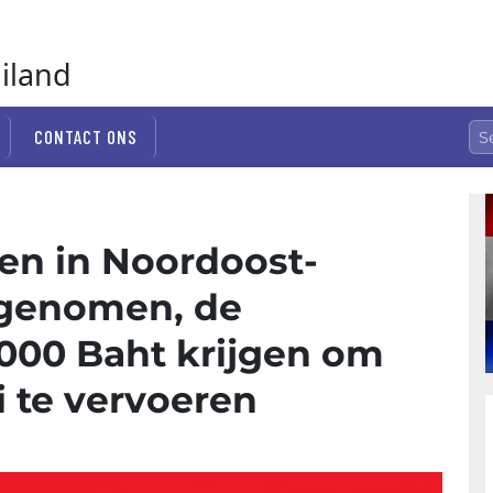
ailand
CONTACT ONS
len in Noordoost-
 genomen, de
000 Baht krijgen om
i te vervoeren