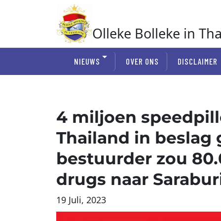
Ga
naar
de
Olleke Bolleke in Th
inhoud
In Thailand
NIEUWS
OVER ONS
DISCLAIMER
4 miljoen speedpil
Thailand in beslag
bestuurder zou 80.
drugs naar Sarabur
19 Juli, 2023