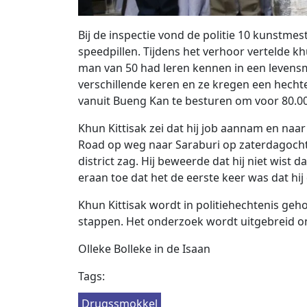
Bij de inspectie vond de politie 10 kunstmes
speedpillen. Tijdens het verhoor vertelde kh
man van 50 had leren kennen in een levensm
verschillende keren en ze kregen een hech
vanuit Bueng Kan te besturen om voor 80.000 
Khun Kittisak zei dat hij job aannam en naa
Road op weg naar Saraburi op zaterdagochte
district zag. Hij beweerde dat hij niet wis
eraan toe dat het de eerste keer was dat hij
Khun Kittisak wordt in politiehechtenis geh
stappen. Het onderzoek wordt uitgebreid o
Olleke Bolleke in de Isaan
Tags:
Drugssmokkel