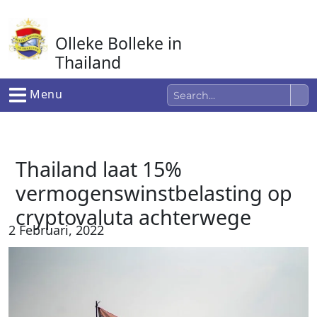
Ga
naar
Olleke Bolleke in
de
inhoud
Thailand
In Thailand
Menu
Thailand laat 15%
vermogenswinstbelasting op
cryptovaluta achterwege
2 Februari, 2022