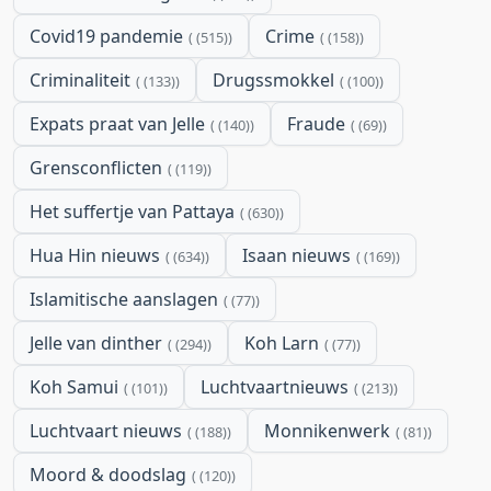
Covid19 pandemie
Crime
(515)
(158)
Criminaliteit
Drugssmokkel
(133)
(100)
Expats praat van Jelle
Fraude
(140)
(69)
Grensconflicten
(119)
Het suffertje van Pattaya
(630)
Hua Hin nieuws
Isaan nieuws
(634)
(169)
Islamitische aanslagen
(77)
Jelle van dinther
Koh Larn
(294)
(77)
Koh Samui
Luchtvaartnieuws
(101)
(213)
Luchtvaart nieuws
Monnikenwerk
(188)
(81)
Moord & doodslag
(120)