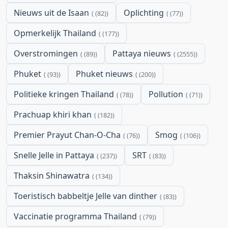
Nieuws uit de Isaan
Oplichting
(82)
(77)
Opmerkelijk Thailand
(177)
Overstromingen
Pattaya nieuws
(89)
(2555)
Phuket
Phuket nieuws
(93)
(200)
Politieke kringen Thailand
Pollution
(78)
(71)
Prachuap khiri khan
(182)
Premier Prayut Chan-O-Cha
Smog
(76)
(106)
Snelle Jelle in Pattaya
SRT
(237)
(83)
Thaksin Shinawatra
(134)
Toeristisch babbeltje Jelle van dinther
(83)
Vaccinatie programma Thailand
(79)