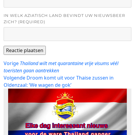
IN WELK AZIATISCH LAND BEVINDT UW NIEUWSBEER
ZICH? (REQUIRED)
Bericht
Vorig
Vorige
Thailand wilt met quarantaine vrije visums véél
bericht:
toeristen gaan aantrekken
navigatie
Volgend
Volgende
Droom komt uit voor Thaise zussen in
bericht:
Oldenzaal: ‘We wagen de gok’