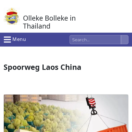
Ga
naar
Olleke Bolleke in
de
inhoud
Thailand
In Thailand
Menu
Spoorweg Laos China