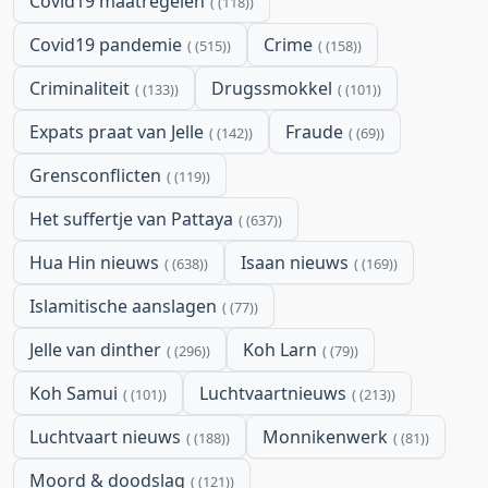
Covid19 maatregelen
(118)
Covid19 pandemie
Crime
(515)
(158)
Criminaliteit
Drugssmokkel
(133)
(101)
Expats praat van Jelle
Fraude
(142)
(69)
Grensconflicten
(119)
Het suffertje van Pattaya
(637)
Hua Hin nieuws
Isaan nieuws
(638)
(169)
Islamitische aanslagen
(77)
Jelle van dinther
Koh Larn
(296)
(79)
Koh Samui
Luchtvaartnieuws
(101)
(213)
Luchtvaart nieuws
Monnikenwerk
(188)
(81)
Moord & doodslag
(121)