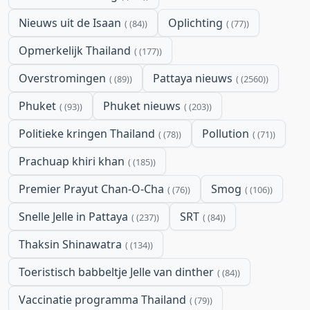
Nieuws uit de Isaan
Oplichting
(84)
(77)
Opmerkelijk Thailand
(177)
Overstromingen
Pattaya nieuws
(89)
(2560)
Phuket
Phuket nieuws
(93)
(203)
Politieke kringen Thailand
Pollution
(78)
(71)
Prachuap khiri khan
(185)
Premier Prayut Chan-O-Cha
Smog
(76)
(106)
Snelle Jelle in Pattaya
SRT
(237)
(84)
Thaksin Shinawatra
(134)
Toeristisch babbeltje Jelle van dinther
(84)
Vaccinatie programma Thailand
(79)