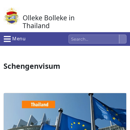
Ga
naar
Olleke Bolleke in
de
inhoud
Thailand
In Thailand
Menu
Schengenvisum