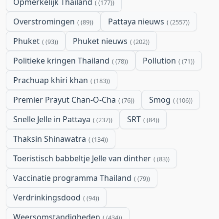
Opmerkelijk Thailand
(177)
Overstromingen
Pattaya nieuws
(89)
(2557)
Phuket
Phuket nieuws
(93)
(202)
Politieke kringen Thailand
Pollution
(78)
(71)
Prachuap khiri khan
(183)
Premier Prayut Chan-O-Cha
Smog
(76)
(106)
Snelle Jelle in Pattaya
SRT
(237)
(84)
Thaksin Shinawatra
(134)
Toeristisch babbeltje Jelle van dinther
(83)
Vaccinatie programma Thailand
(79)
Verdrinkingsdood
(94)
Weersomstandigheden
(434)