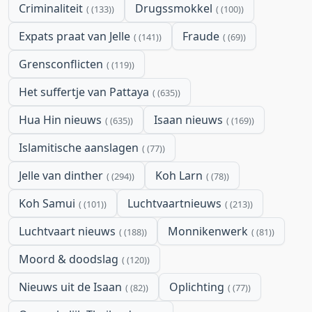
Criminaliteit
Drugssmokkel
(133)
(100)
Expats praat van Jelle
Fraude
(141)
(69)
Grensconflicten
(119)
Het suffertje van Pattaya
(635)
Hua Hin nieuws
Isaan nieuws
(635)
(169)
Islamitische aanslagen
(77)
Jelle van dinther
Koh Larn
(294)
(78)
Koh Samui
Luchtvaartnieuws
(101)
(213)
Luchtvaart nieuws
Monnikenwerk
(188)
(81)
Moord & doodslag
(120)
Nieuws uit de Isaan
Oplichting
(82)
(77)