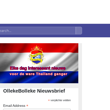
OllekeBolleke Nieuwsbrief
*
verplichte velden
*
Email Address