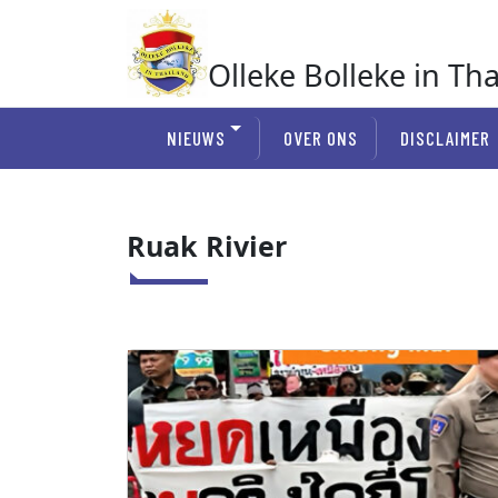
Ga
naar
de
Olleke Bolleke in Th
inhoud
In Thailand
NIEUWS
OVER ONS
DISCLAIMER
Ruak Rivier