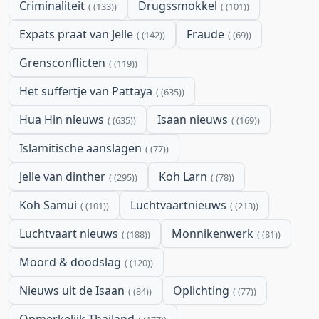
Criminaliteit
Drugssmokkel
(133)
(101)
Expats praat van Jelle
Fraude
(142)
(69)
Grensconflicten
(119)
Het suffertje van Pattaya
(635)
Hua Hin nieuws
Isaan nieuws
(635)
(169)
Islamitische aanslagen
(77)
Jelle van dinther
Koh Larn
(295)
(78)
Koh Samui
Luchtvaartnieuws
(101)
(213)
Luchtvaart nieuws
Monnikenwerk
(188)
(81)
Moord & doodslag
(120)
Nieuws uit de Isaan
Oplichting
(84)
(77)
Opmerkelijk Thailand