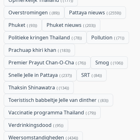
(177)
Overstromingen
Pattaya nieuws
(89)
(2559)
Phuket
Phuket nieuws
(93)
(203)
Politieke kringen Thailand
Pollution
(78)
(71)
Prachuap khiri khan
(183)
Premier Prayut Chan-O-Cha
Smog
(76)
(106)
Snelle Jelle in Pattaya
SRT
(237)
(84)
Thaksin Shinawatra
(134)
Toeristisch babbeltje Jelle van dinther
(83)
Vaccinatie programma Thailand
(79)
Verdrinkingsdood
(95)
Weersomstandigheden
(434)