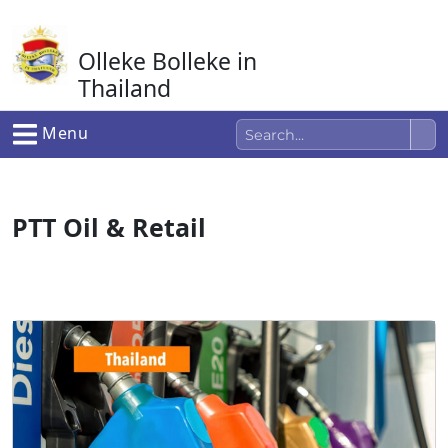
Ga
naar
Olleke Bolleke in
de
inhoud
Thailand
In Thailand
Menu
PTT Oil & Retail