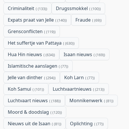
Criminaliteit
Drugssmokkel
(133)
(100)
Expats praat van Jelle
Fraude
(140)
(69)
Grensconflicten
(119)
Het suffertje van Pattaya
(630)
Hua Hin nieuws
Isaan nieuws
(634)
(169)
Islamitische aanslagen
(77)
Jelle van dinther
Koh Larn
(294)
(77)
Koh Samui
Luchtvaartnieuws
(101)
(213)
Luchtvaart nieuws
Monnikenwerk
(188)
(81)
Moord & doodslag
(120)
Nieuws uit de Isaan
Oplichting
(81)
(77)