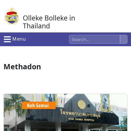
Ga
naar
Olleke Bolleke in
de
inhoud
Thailand
In Thailand
Menu
Methadon