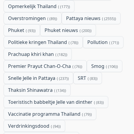
Opmerkelijk Thailand
(177)
Overstromingen
Pattaya nieuws
(89)
(2555)
Phuket
Phuket nieuws
(93)
(200)
Politieke kringen Thailand
Pollution
(78)
(71)
Prachuap khiri khan
(182)
Premier Prayut Chan-O-Cha
Smog
(76)
(106)
Snelle Jelle in Pattaya
SRT
(237)
(83)
Thaksin Shinawatra
(134)
Toeristisch babbeltje Jelle van dinther
(83)
Vaccinatie programma Thailand
(79)
Verdrinkingsdood
(94)