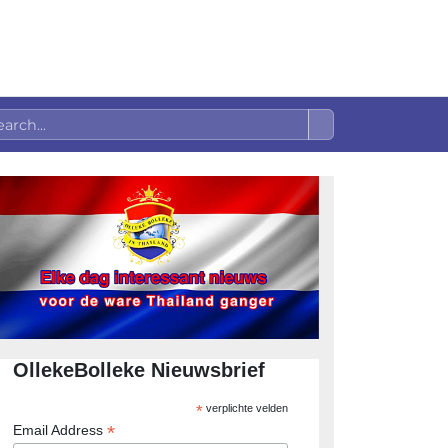
OllekeBolleke Nieuwsbrief
*
verplichte velden
*
Email Address