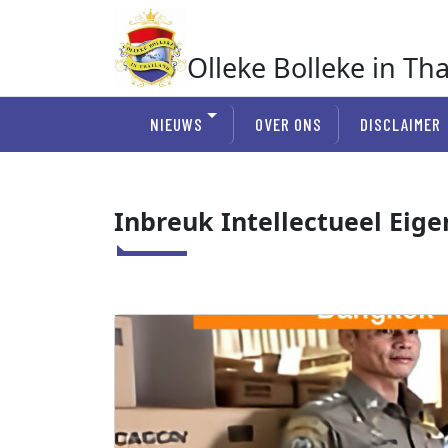
Ga
naar
de
Olleke Bolleke in Th
inhoud
In Thailand
NIEUWS
OVER ONS
DISCLAIMER
Inbreuk Intellectueel Eig