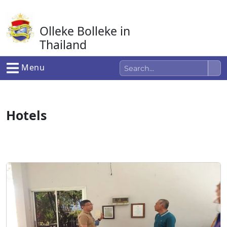
Ga
naar
Olleke Bolleke in
de
inhoud
Thailand
In Thailand
Menu
Hotels