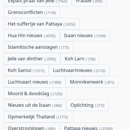
Expats praat van Jelle
Fraude
(142)
(69)
Grensconflicten
(119)
Het suffertje van Pattaya
(635)
Hua Hin nieuws
Isaan nieuws
(635)
(169)
Islamitische aanslagen
(77)
Jelle van dinther
Koh Larn
(295)
(78)
Koh Samui
Luchtvaartnieuws
(101)
(213)
Luchtvaart nieuws
Monnikenwerk
(188)
(81)
Moord & doodslag
(120)
Nieuws uit de Isaan
Oplichting
(84)
(77)
Opmerkelijk Thailand
(177)
Overstromingen
Pattaya nieuws
(89)
(2559)