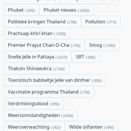
Phuket
Phuket nieuws
(93)
(203)
Politieke kringen Thailand
Pollution
(78)
(71)
Prachuap khiri khan
(183)
Premier Prayut Chan-O-Cha
Smog
(76)
(106)
Snelle Jelle in Pattaya
SRT
(237)
(84)
Thaksin Shinawatra
(134)
Toeristisch babbeltje Jelle van dinther
(83)
Vaccinatie programma Thailand
(79)
Verdrinkingsdood
(95)
Weersomstandigheden
(434)
Weersverwachting
Wilde olifanten
(92)
(90)