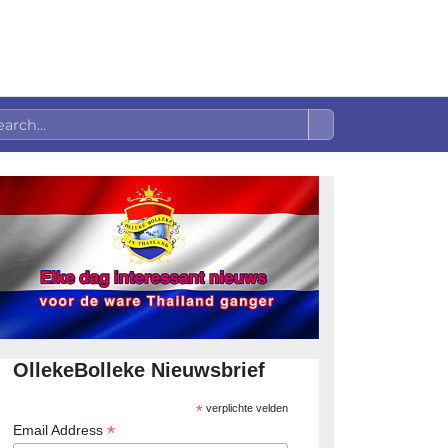
OllekeBolleke Nieuwsbrief
*
verplichte velden
*
Email Address