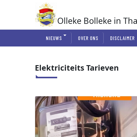
Ga
naar
de
Olleke Bolleke in Th
inhoud
In Thailand
NIEUWS
OVER ONS
DISCLAIMER
Elektriciteits Tarieven