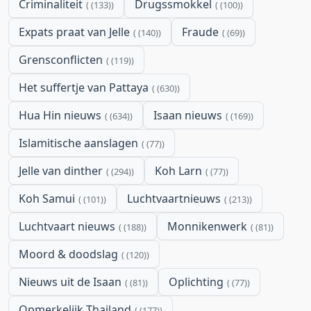
Criminaliteit
Drugssmokkel
(133)
(100)
Expats praat van Jelle
Fraude
(140)
(69)
Grensconflicten
(119)
Het suffertje van Pattaya
(630)
Hua Hin nieuws
Isaan nieuws
(634)
(169)
Islamitische aanslagen
(77)
Jelle van dinther
Koh Larn
(294)
(77)
Koh Samui
Luchtvaartnieuws
(101)
(213)
Luchtvaart nieuws
Monnikenwerk
(188)
(81)
Moord & doodslag
(120)
Nieuws uit de Isaan
Oplichting
(81)
(77)
Opmerkelijk Thailand
(177)