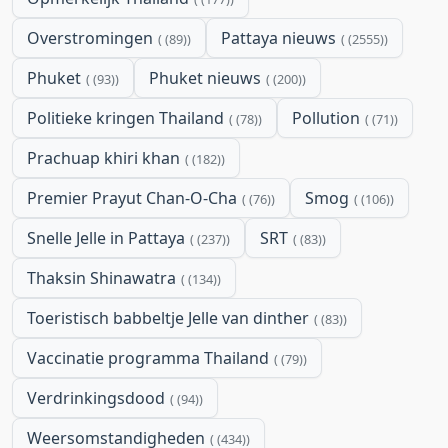
Overstromingen
Pattaya nieuws
(89)
(2555)
Phuket
Phuket nieuws
(93)
(200)
Politieke kringen Thailand
Pollution
(78)
(71)
Prachuap khiri khan
(182)
Premier Prayut Chan-O-Cha
Smog
(76)
(106)
Snelle Jelle in Pattaya
SRT
(237)
(83)
Thaksin Shinawatra
(134)
Toeristisch babbeltje Jelle van dinther
(83)
Vaccinatie programma Thailand
(79)
Verdrinkingsdood
(94)
Weersomstandigheden
(434)