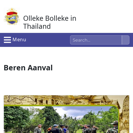
Ga
naar
Olleke Bolleke in
de
inhoud
Thailand
In Thailand
Menu
Beren Aanval