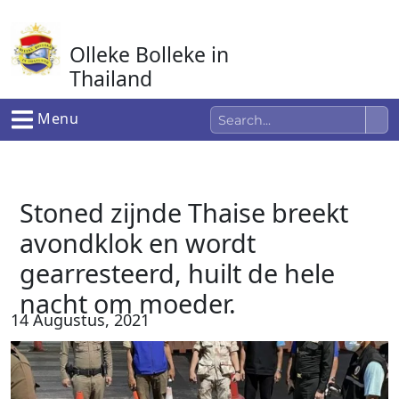
Ga
naar
Olleke Bolleke in
de
inhoud
Thailand
In Thailand
Menu
Stoned zijnde Thaise breekt
avondklok en wordt
gearresteerd, huilt de hele
nacht om moeder.
14 Augustus, 2021