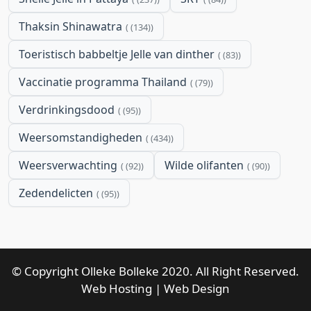
Thaksin Shinawatra
(134)
Toeristisch babbeltje Jelle van dinther
(83)
Vaccinatie programma Thailand
(79)
Verdrinkingsdood
(95)
Weersomstandigheden
(434)
Weersverwachting
Wilde olifanten
(92)
(90)
Zedendelicten
(95)
© Copyright Olleke Bolleke 2020. All Right Reserved.
Web Hosting
|
Web Design