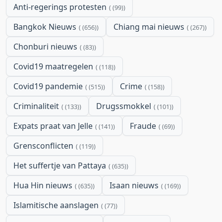
Anti-regerings protesten
(99)
Bangkok Nieuws
Chiang mai nieuws
(656)
(267)
Chonburi nieuws
(83)
Covid19 maatregelen
(118)
Covid19 pandemie
Crime
(515)
(158)
Criminaliteit
Drugssmokkel
(133)
(101)
Expats praat van Jelle
Fraude
(141)
(69)
Grensconflicten
(119)
Het suffertje van Pattaya
(635)
Hua Hin nieuws
Isaan nieuws
(635)
(169)
Islamitische aanslagen
(77)