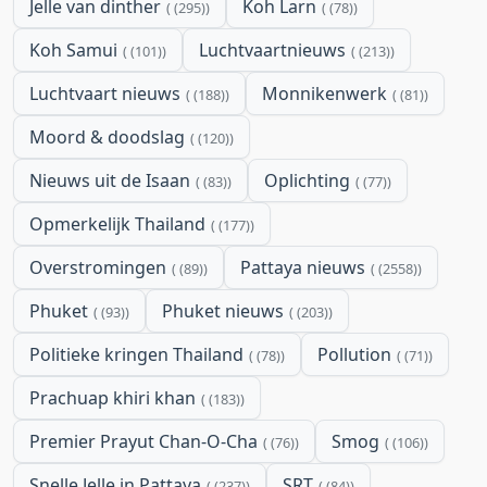
Jelle van dinther
Koh Larn
(295)
(78)
Koh Samui
Luchtvaartnieuws
(101)
(213)
Luchtvaart nieuws
Monnikenwerk
(188)
(81)
Moord & doodslag
(120)
Nieuws uit de Isaan
Oplichting
(83)
(77)
Opmerkelijk Thailand
(177)
Overstromingen
Pattaya nieuws
(89)
(2558)
Phuket
Phuket nieuws
(93)
(203)
Politieke kringen Thailand
Pollution
(78)
(71)
Prachuap khiri khan
(183)
Premier Prayut Chan-O-Cha
Smog
(76)
(106)
Snelle Jelle in Pattaya
SRT
(237)
(84)