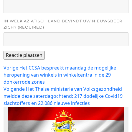
IN WELK AZIATISCH LAND BEVINDT UW NIEUWSBEER
ZICH? (REQUIRED)
Bericht
Vorig
Vorige
Het CCSA bespreekt maandag de mogelijke
bericht:
heropening van winkels in winkelcentra in de 29
navigatie
donkerrode zones
Volgend
Volgende
Het Thaise ministerie van Volksgezondheid
bericht:
meldde deze zaterdagochtend: 217 dodelijke Covid19
slachtoffers en 22.086 nieuwe infecties