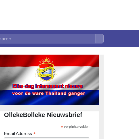
OllekeBolleke Nieuwsbrief
*
verplichte velden
*
Email Address