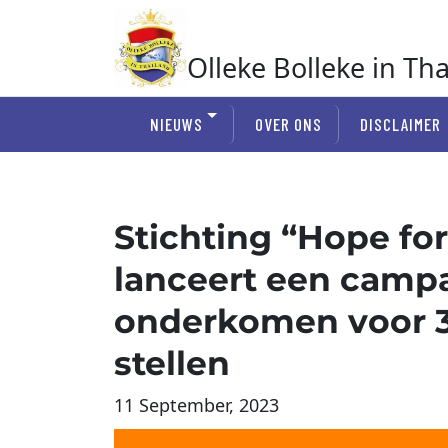
Ga
naar
de
Olleke Bolleke in Th
inhoud
In Thailand
NIEUWS
OVER ONS
DISCLAIMER
Stichting “Hope for
lanceert een campa
onderkomen voor 3
stellen
11 September, 2023