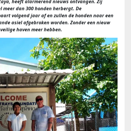
taya, heeft alarmerend nieuws ontvangen. Zij
l meer dan 300 honden herbergt. De
aart volgend jaar af en zullen de honden naar een
aande asiel afgebroken worden. Zonder een nieuw
veilige haven meer hebben.