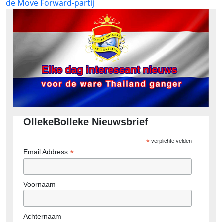
bericht:
de Move Forward-partij
OllekeBolleke Nieuwsbrief
*
verplichte velden
*
Email Address
Voornaam
Achternaam