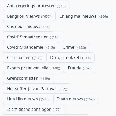
Anti-regerings protesten
(99)
Bangkok Nieuws
Chiang mai nieuws
(655)
(266)
Chonburi nieuws
(83)
Covid19 maatregelen
(118)
Covid19 pandemie
Crime
(515)
(158)
Criminaliteit
Drugssmokkel
(133)
(100)
Expats praat van Jelle
Fraude
(140)
(69)
Grensconflicten
(119)
Het suffertje van Pattaya
(632)
Hua Hin nieuws
Isaan nieuws
(635)
(169)
Islamitische aanslagen
(77)