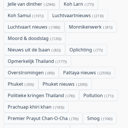
Jelle van dinther
Koh Larn
(294)
(77)
Koh Samui
Luchtvaartnieuws
(101)
(213)
Luchtvaart nieuws
Monnikenwerk
(188)
(81)
Moord & doodslag
(120)
Nieuws uit de Isaan
Oplichting
(82)
(77)
Opmerkelijk Thailand
(177)
Overstromingen
Pattaya nieuws
(89)
(2556)
Phuket
Phuket nieuws
(93)
(200)
Politieke kringen Thailand
Pollution
(78)
(71)
Prachuap khiri khan
(183)
Premier Prayut Chan-O-Cha
Smog
(76)
(106)