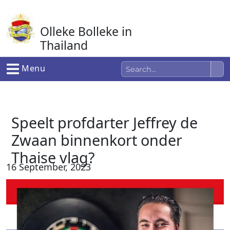
Ga
naar
Olleke Bolleke in
de
inhoud
Thailand
In Thailand
Menu
Speelt profdarter Jeffrey de
Zwaan binnenkort onder
Thaise vlag?
16 September, 2023