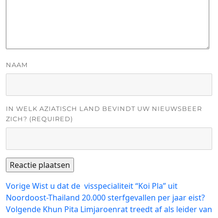
NAAM
IN WELK AZIATISCH LAND BEVINDT UW NIEUWSBEER
ZICH? (REQUIRED)
Bericht
Vorig
Vorige
Wist u dat de visspecialiteit “Koi Pla” uit
bericht:
Noordoost-Thailand 20.000 sterfgevallen per jaar eist?
navigatie
Volgend
Volgende
Khun Pita Limjaroenrat treedt af als leider van