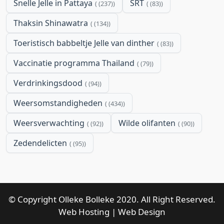
Snelle Jelle in Pattaya
SRT
(237)
(83)
Thaksin Shinawatra
(134)
Toeristisch babbeltje Jelle van dinther
(83)
Vaccinatie programma Thailand
(79)
Verdrinkingsdood
(94)
Weersomstandigheden
(434)
Weersverwachting
Wilde olifanten
(92)
(90)
Zedendelicten
(95)
© Copyright Olleke Bolleke 2020. All Right Reserved.
Web Hosting
|
Web Design