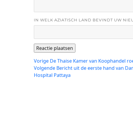
IN WELK AZIATISCH LAND BEVINDT UW NIE
Bericht
Vorig
Vorige
De Thaise Kamer van Koophandel roe
bericht:
Volgend
Volgende
Bericht uit de eerste hand van 
navigatie
bericht:
Hospital Pattaya