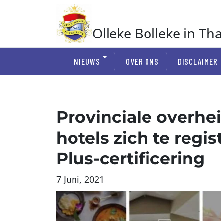
Ga
naar
de
Olleke Bolleke in Th
inhoud
In Thailand
NIEUWS
OVER ONS
DISCLAIMER
Provinciale overhe
hotels zich te regi
Plus-certificering
7 Juni, 2021