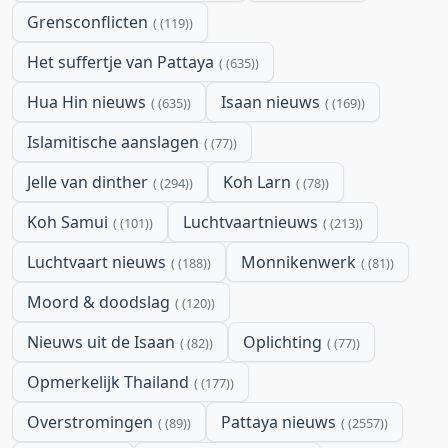
Grensconflicten
(119)
Het suffertje van Pattaya
(635)
Hua Hin nieuws
Isaan nieuws
(635)
(169)
Islamitische aanslagen
(77)
Jelle van dinther
Koh Larn
(294)
(78)
Koh Samui
Luchtvaartnieuws
(101)
(213)
Luchtvaart nieuws
Monnikenwerk
(188)
(81)
Moord & doodslag
(120)
Nieuws uit de Isaan
Oplichting
(82)
(77)
Opmerkelijk Thailand
(177)
Overstromingen
Pattaya nieuws
(89)
(2557)