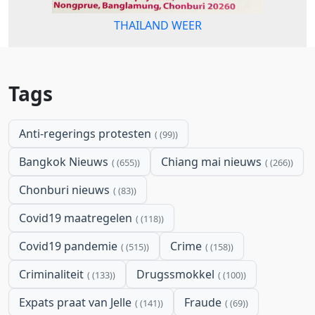
THAILAND WEER
Tags
Anti-regerings protesten
(99)
Bangkok Nieuws
Chiang mai nieuws
(655)
(266)
Chonburi nieuws
(83)
Covid19 maatregelen
(118)
Covid19 pandemie
Crime
(515)
(158)
Criminaliteit
Drugssmokkel
(133)
(100)
Expats praat van Jelle
Fraude
(141)
(69)