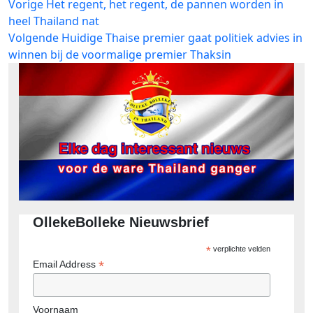
Bericht
Vorig
Vorige
Het regent, het regent, de pannen worden in
bericht:
heel Thailand nat
navigatie
Volgend
Volgende
Huidige Thaise premier gaat politiek advies in
bericht:
winnen bij de voormalige premier Thaksin
OllekeBolleke Nieuwsbrief
*
verplichte velden
*
Email Address
Voornaam