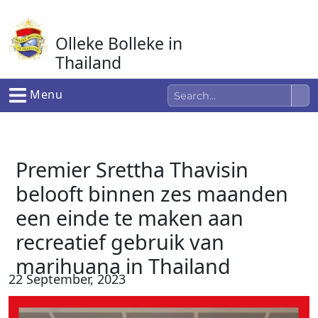
Ga
naar
Olleke Bolleke in
de
inhoud
Thailand
In Thailand
Menu
Premier Srettha Thavisin
belooft binnen zes maanden
een einde te maken aan
recreatief gebruik van
marihuana in Thailand
22 September, 2023