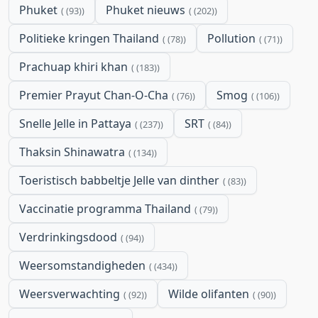
Phuket
Phuket nieuws
(93)
(202)
Politieke kringen Thailand
Pollution
(78)
(71)
Prachuap khiri khan
(183)
Premier Prayut Chan-O-Cha
Smog
(76)
(106)
Snelle Jelle in Pattaya
SRT
(237)
(84)
Thaksin Shinawatra
(134)
Toeristisch babbeltje Jelle van dinther
(83)
Vaccinatie programma Thailand
(79)
Verdrinkingsdood
(94)
Weersomstandigheden
(434)
Weersverwachting
Wilde olifanten
(92)
(90)