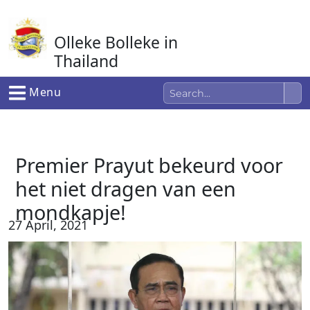
Ga
naar
Olleke Bolleke in
de
inhoud
Thailand
In Thailand
Menu
Premier Prayut bekeurd voor
het niet dragen van een
mondkapje!
27 April, 2021