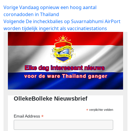
Bericht
Vorig
Vorige
Vandaag opnieuw een hoog aantal
bericht:
coronadoden in Thailand
navigatie
Volgend
Volgende
De incheckbalies op Suvarnabhumi AirPort
bericht:
worden tijdelijk ingericht als vaccinatiestations
OllekeBolleke Nieuwsbrief
*
verplichte velden
*
Email Address