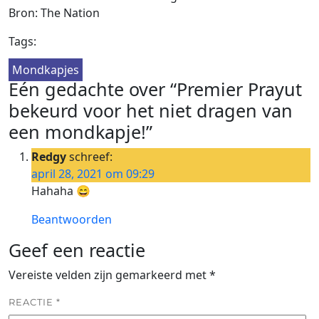
Bron: The Nation
Tags:
Mondkapjes
Eén gedachte over “Premier Prayut
bekeurd voor het niet dragen van
een mondkapje!”
Redgy
schreef:
april 28, 2021 om 09:29
Hahaha 😄
Beantwoorden
Geef een reactie
Vereiste velden zijn gemarkeerd met
*
REACTIE
*