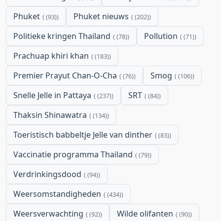
Phuket
Phuket nieuws
(93)
(202)
Politieke kringen Thailand
Pollution
(78)
(71)
Prachuap khiri khan
(183)
Premier Prayut Chan-O-Cha
Smog
(76)
(106)
Snelle Jelle in Pattaya
SRT
(237)
(84)
Thaksin Shinawatra
(134)
Toeristisch babbeltje Jelle van dinther
(83)
Vaccinatie programma Thailand
(79)
Verdrinkingsdood
(94)
Weersomstandigheden
(434)
Weersverwachting
Wilde olifanten
(92)
(90)