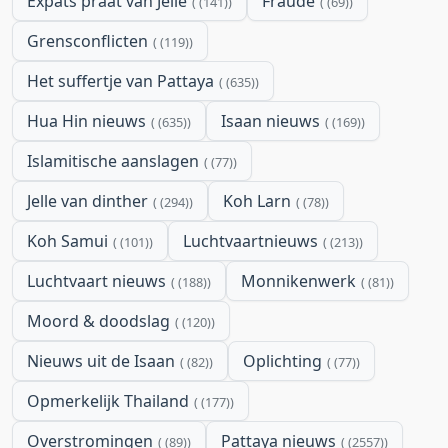
Expats praat van Jelle
Fraude
(141)
(69)
Grensconflicten
(119)
Het suffertje van Pattaya
(635)
Hua Hin nieuws
Isaan nieuws
(635)
(169)
Islamitische aanslagen
(77)
Jelle van dinther
Koh Larn
(294)
(78)
Koh Samui
Luchtvaartnieuws
(101)
(213)
Luchtvaart nieuws
Monnikenwerk
(188)
(81)
Moord & doodslag
(120)
Nieuws uit de Isaan
Oplichting
(82)
(77)
Opmerkelijk Thailand
(177)
Overstromingen
Pattaya nieuws
(89)
(2557)