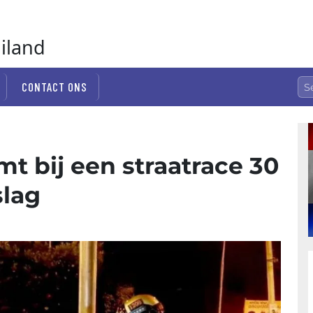
ailand
CONTACT ONS
mt bij een straatrace 30
slag