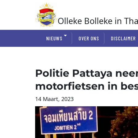
Ga
naar
de
Olleke Bolleke in Th
inhoud
In Thailand
NIEUWS
OVER ONS
DISCLAIMER
Politie Pattaya nee
motorfietsen in be
14 Maart, 2023