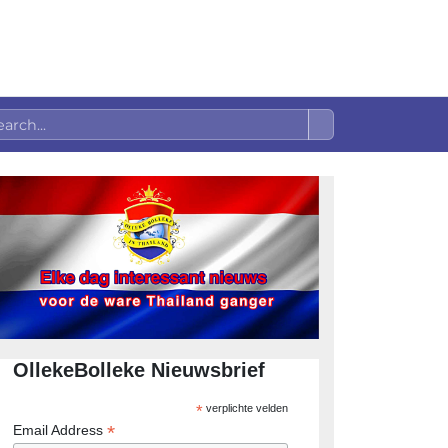
OllekeBolleke Nieuwsbrief
*
verplichte velden
*
Email Address