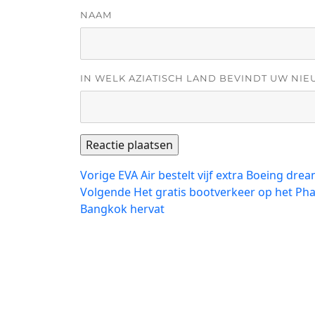
NAAM
IN WELK AZIATISCH LAND BEVINDT UW NIE
Bericht
Vorig
Vorige
EVA Air bestelt vijf extra Boeing drea
bericht:
Volgend
Volgende
Het gratis bootverkeer op het P
navigatie
bericht:
Bangkok hervat