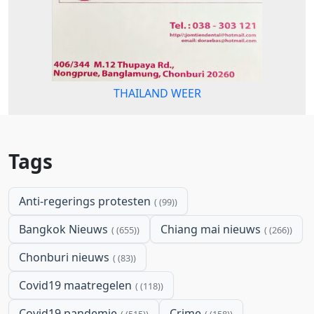
THAILAND WEER
Tags
Anti-regerings protesten
(99)
Bangkok Nieuws
Chiang mai nieuws
(655)
(266)
Chonburi nieuws
(83)
Covid19 maatregelen
(118)
Covid19 pandemie
Crime