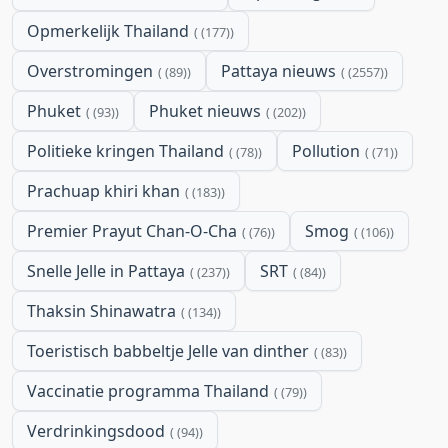
Opmerkelijk Thailand
(177)
Overstromingen
Pattaya nieuws
(89)
(2557)
Phuket
Phuket nieuws
(93)
(202)
Politieke kringen Thailand
Pollution
(78)
(71)
Prachuap khiri khan
(183)
Premier Prayut Chan-O-Cha
Smog
(76)
(106)
Snelle Jelle in Pattaya
SRT
(237)
(84)
Thaksin Shinawatra
(134)
Toeristisch babbeltje Jelle van dinther
(83)
Vaccinatie programma Thailand
(79)
Verdrinkingsdood
(94)