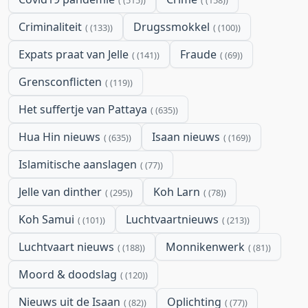
(515)
(158)
Criminaliteit
Drugssmokkel
(133)
(100)
Expats praat van Jelle
Fraude
(141)
(69)
Grensconflicten
(119)
Het suffertje van Pattaya
(635)
Hua Hin nieuws
Isaan nieuws
(635)
(169)
Islamitische aanslagen
(77)
Jelle van dinther
Koh Larn
(295)
(78)
Koh Samui
Luchtvaartnieuws
(101)
(213)
Luchtvaart nieuws
Monnikenwerk
(188)
(81)
Moord & doodslag
(120)
Nieuws uit de Isaan
Oplichting
(82)
(77)