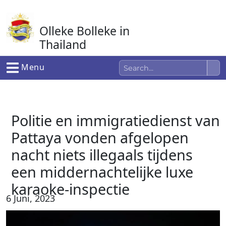
Ga
naar
Olleke Bolleke in
de
inhoud
Thailand
In Thailand
Menu
Politie en immigratiedienst van
Pattaya vonden afgelopen
nacht niets illegaals tijdens
een middernachtelijke luxe
karaoke-inspectie
6 Juni, 2023