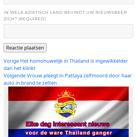
IN WELK AZIATISCH LAND BEVINDT UW NIEUWSBEER
ZICH? (REQUIRED)
Bericht
Vorig
Vorige
Het homohuwelijk in Thailand is ingewikkelder
bericht:
dan het klinkt
navigatie
Volgend
Volgende
Vrouw pleegt in Pattaya zelfmoord door haar
bericht:
auto in brand te zetten