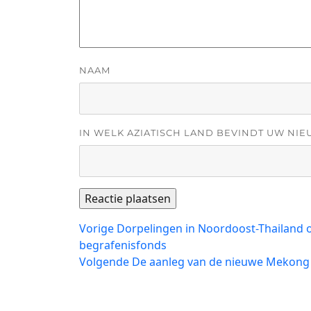
NAAM
IN WELK AZIATISCH LAND BEVINDT UW NIE
Bericht
Vorig
Vorige
Dorpelingen in Noordoost-Thailand op
bericht:
begrafenisfonds
navigatie
Volgend
Volgende
De aanleg van de nieuwe Mekong 
bericht: