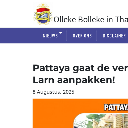
Ga
naar
de
Olleke Bolleke in Th
inhoud
In Thailand
NIEUWS
OVER ONS
DISCLAIMER
Pattaya gaat de ve
Larn aanpakken!
8 Augustus, 2025