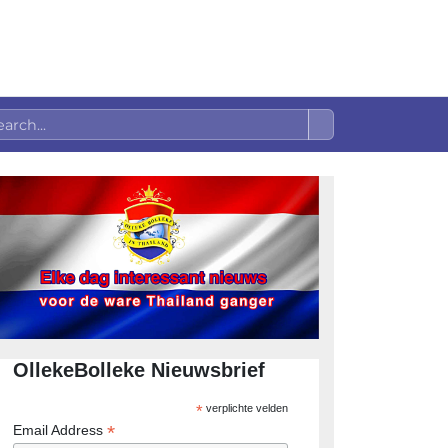
OllekeBolleke Nieuwsbrief
*
verplichte velden
*
Email Address