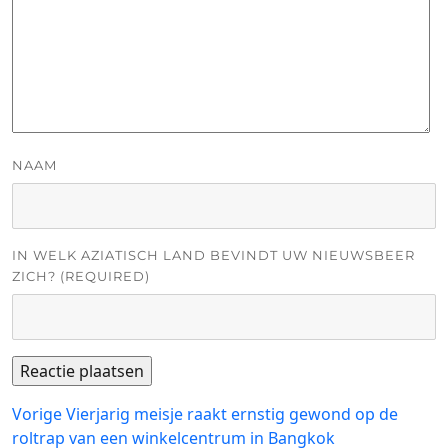
NAAM
IN WELK AZIATISCH LAND BEVINDT UW NIEUWSBEER
ZICH? (REQUIRED)
Bericht
Vorig
Vorige
Vierjarig meisje raakt ernstig gewond op de
bericht:
roltrap van een winkelcentrum in Bangkok
navigatie