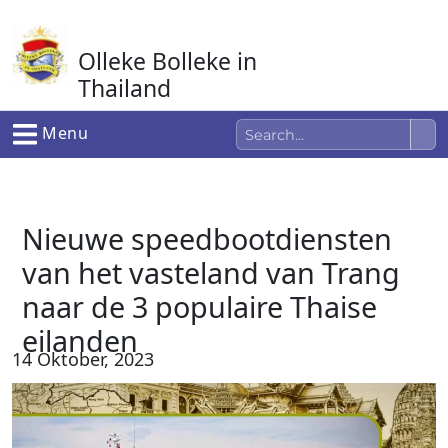
Ga
naar
Olleke Bolleke in
de
inhoud
Thailand
In Thailand
Menu
Nieuwe speedbootdiensten
van het vasteland van Trang
naar de 3 populaire Thaise
eilanden
14 Oktober, 2023