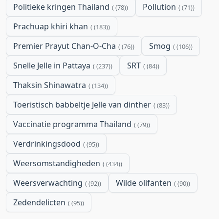
Politieke kringen Thailand
Pollution
(78)
(71)
Prachuap khiri khan
(183)
Premier Prayut Chan-O-Cha
Smog
(76)
(106)
Snelle Jelle in Pattaya
SRT
(237)
(84)
Thaksin Shinawatra
(134)
Toeristisch babbeltje Jelle van dinther
(83)
Vaccinatie programma Thailand
(79)
Verdrinkingsdood
(95)
Weersomstandigheden
(434)
Weersverwachting
Wilde olifanten
(92)
(90)
Zedendelicten
(95)