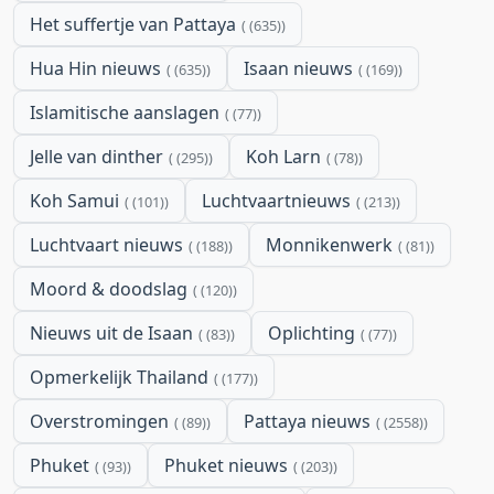
Het suffertje van Pattaya
(635)
Hua Hin nieuws
Isaan nieuws
(635)
(169)
Islamitische aanslagen
(77)
Jelle van dinther
Koh Larn
(295)
(78)
Koh Samui
Luchtvaartnieuws
(101)
(213)
Luchtvaart nieuws
Monnikenwerk
(188)
(81)
Moord & doodslag
(120)
Nieuws uit de Isaan
Oplichting
(83)
(77)
Opmerkelijk Thailand
(177)
Overstromingen
Pattaya nieuws
(89)
(2558)
Phuket
Phuket nieuws
(93)
(203)