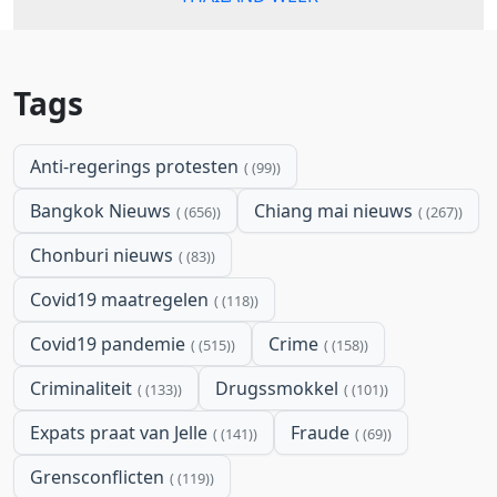
Tags
Anti-regerings protesten
(99)
Bangkok Nieuws
Chiang mai nieuws
(656)
(267)
Chonburi nieuws
(83)
Covid19 maatregelen
(118)
Covid19 pandemie
Crime
(515)
(158)
Criminaliteit
Drugssmokkel
(133)
(101)
Expats praat van Jelle
Fraude
(141)
(69)
Grensconflicten
(119)