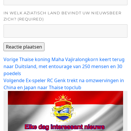
IN WELK AZIATISCH LAND BEVINDT UW NIEUWSBEER
ZICH? (REQUIRED)
Bericht
Vorig
Vorige
Thaise koning Maha Vajiralongkorn keert terug
bericht:
naar Duitsland, met entourage van 250 mensen en 30
navigatie
poedels
Volgend
Volgende
Ex-speler RC Genk trekt na omzwervingen in
bericht:
China en Japan naar Thaise topclub