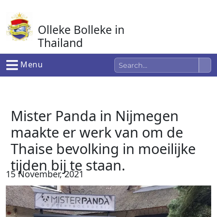
Ga
naar
Olleke Bolleke in
de
inhoud
Thailand
In Thailand
Menu
Mister Panda in Nijmegen
maakte er werk van om de
Thaise bevolking in moeilijke
tijden bij te staan.
15 November, 2021