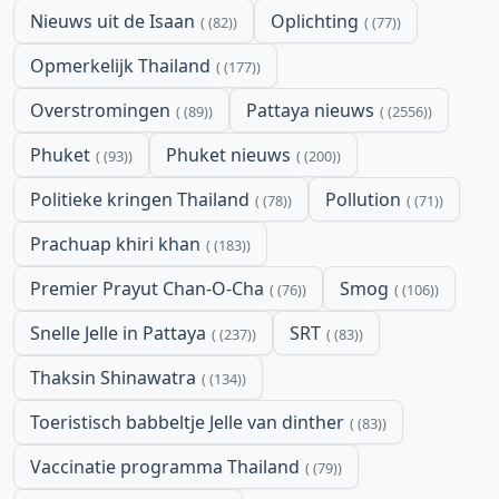
Nieuws uit de Isaan
Oplichting
(82)
(77)
Opmerkelijk Thailand
(177)
Overstromingen
Pattaya nieuws
(89)
(2556)
Phuket
Phuket nieuws
(93)
(200)
Politieke kringen Thailand
Pollution
(78)
(71)
Prachuap khiri khan
(183)
Premier Prayut Chan-O-Cha
Smog
(76)
(106)
Snelle Jelle in Pattaya
SRT
(237)
(83)
Thaksin Shinawatra
(134)
Toeristisch babbeltje Jelle van dinther
(83)
Vaccinatie programma Thailand
(79)