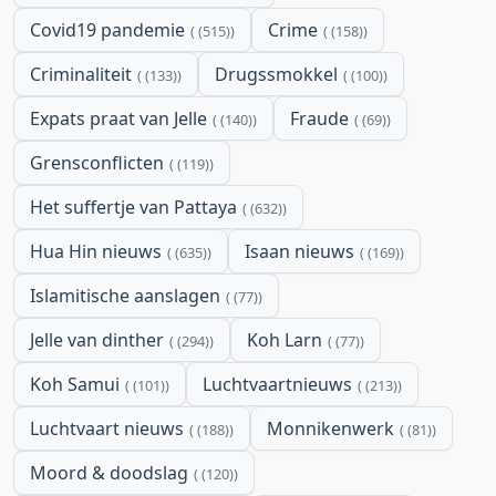
Covid19 pandemie
Crime
(515)
(158)
Criminaliteit
Drugssmokkel
(133)
(100)
Expats praat van Jelle
Fraude
(140)
(69)
Grensconflicten
(119)
Het suffertje van Pattaya
(632)
Hua Hin nieuws
Isaan nieuws
(635)
(169)
Islamitische aanslagen
(77)
Jelle van dinther
Koh Larn
(294)
(77)
Koh Samui
Luchtvaartnieuws
(101)
(213)
Luchtvaart nieuws
Monnikenwerk
(188)
(81)
Moord & doodslag
(120)