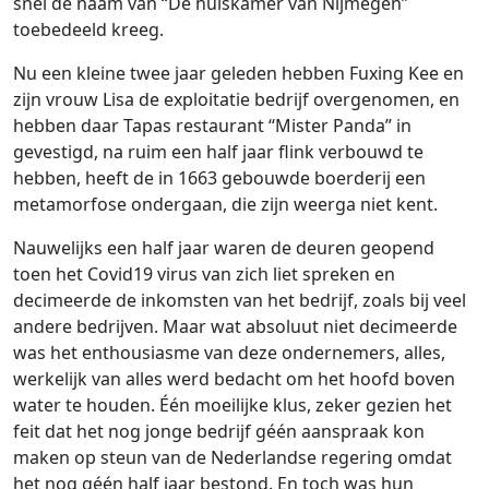
snel de naam van “De huiskamer van Nijmegen”
toebedeeld kreeg.
Nu een kleine twee jaar geleden hebben Fuxing Kee en
zijn vrouw Lisa de exploitatie bedrijf overgenomen, en
hebben daar Tapas restaurant “Mister Panda” in
gevestigd, na ruim een half jaar flink verbouwd te
hebben, heeft de in 1663 gebouwde boerderij een
metamorfose ondergaan, die zijn weerga niet kent.
Nauwelijks een half jaar waren de deuren geopend
toen het Covid19 virus van zich liet spreken en
decimeerde de inkomsten van het bedrijf, zoals bij veel
andere bedrijven. Maar wat absoluut niet decimeerde
was het enthousiasme van deze ondernemers, alles,
werkelijk van alles werd bedacht om het hoofd boven
water te houden. Één moeilijke klus, zeker gezien het
feit dat het nog jonge bedrijf géén aanspraak kon
maken op steun van de Nederlandse regering omdat
het nog géén half jaar bestond. En toch was hun