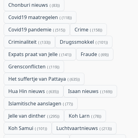
Chonburi nieuws
(83)
Covid19 maatregelen
(118)
Covid19 pandemie
Crime
(515)
(158)
Criminaliteit
Drugssmokkel
(133)
(101)
Expats praat van Jelle
Fraude
(141)
(69)
Grensconflicten
(119)
Het suffertje van Pattaya
(635)
Hua Hin nieuws
Isaan nieuws
(635)
(169)
Islamitische aanslagen
(77)
Jelle van dinther
Koh Larn
(295)
(78)
Koh Samui
Luchtvaartnieuws
(101)
(213)