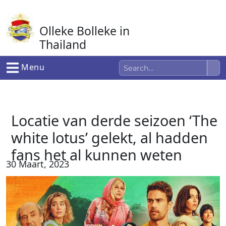
Ga
naar
Olleke Bolleke in
de
inhoud
Thailand
In Thailand
Menu
Locatie van derde seizoen ‘The
white lotus’ gelekt, al hadden
fans het al kunnen weten
30 Maart, 2023