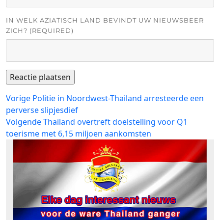
IN WELK AZIATISCH LAND BEVINDT UW NIEUWSBEER
ZICH? (REQUIRED)
Bericht
Vorig
Vorige
Politie in Noordwest-Thailand arresteerde een
bericht:
perverse slipjesdief
navigatie
Volgend
Volgende
Thailand overtreft doelstelling voor Q1
bericht:
toerisme met 6,15 miljoen aankomsten