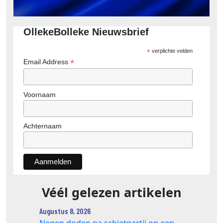
OllekeBolleke Nieuwsbrief
*
verplichte velden
*
Email Address
Voornaam
Achternaam
Véél gelezen artikelen
Augustus 8, 2026
Negen doden na schietpartij op een