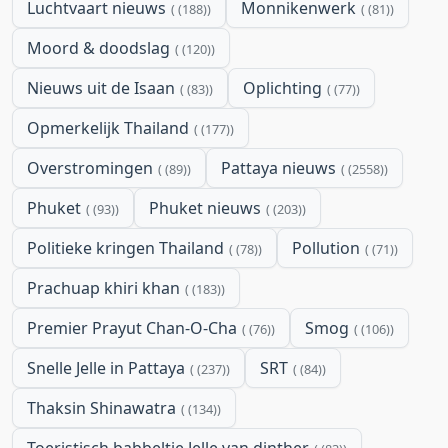
Luchtvaart nieuws
Monnikenwerk
(188)
(81)
Moord & doodslag
(120)
Nieuws uit de Isaan
Oplichting
(83)
(77)
Opmerkelijk Thailand
(177)
Overstromingen
Pattaya nieuws
(89)
(2558)
Phuket
Phuket nieuws
(93)
(203)
Politieke kringen Thailand
Pollution
(78)
(71)
Prachuap khiri khan
(183)
Premier Prayut Chan-O-Cha
Smog
(76)
(106)
Snelle Jelle in Pattaya
SRT
(237)
(84)
Thaksin Shinawatra
(134)
Toeristisch babbeltje Jelle van dinther