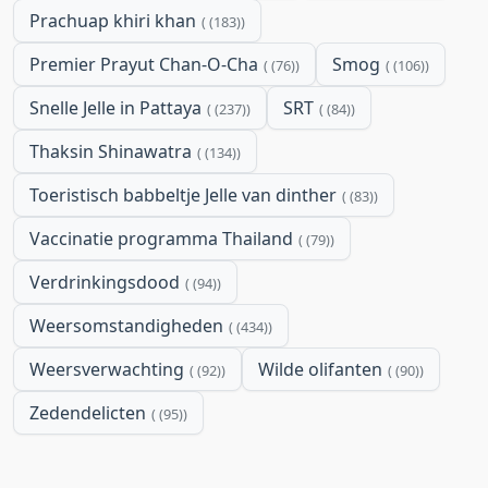
Prachuap khiri khan
(183)
Premier Prayut Chan-O-Cha
Smog
(76)
(106)
Snelle Jelle in Pattaya
SRT
(237)
(84)
Thaksin Shinawatra
(134)
Toeristisch babbeltje Jelle van dinther
(83)
Vaccinatie programma Thailand
(79)
Verdrinkingsdood
(94)
Weersomstandigheden
(434)
Weersverwachting
Wilde olifanten
(92)
(90)
Zedendelicten
(95)