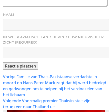
NAAM
IN WELK AZIATISCH LAND BEVINDT UW NIEUWSBEER
ZICH? (REQUIRED)
Bericht
Vorig
Vorige
Familie van Thais-Pakistaanse verdachte in
bericht:
moord op Hans Peter Mack zegt dat hij werd bedreigd
navigatie
en gedwongen om te helpen bij het verdoezelen van
het lichaam
Volgend
Volgende
Voormalig premier Thaksin stelt zijn
bericht:
terugkeer naar Thailand uit