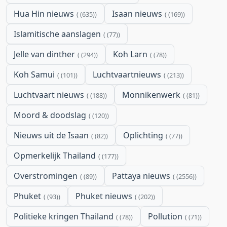
Hua Hin nieuws
Isaan nieuws
(635)
(169)
Islamitische aanslagen
(77)
Jelle van dinther
Koh Larn
(294)
(78)
Koh Samui
Luchtvaartnieuws
(101)
(213)
Luchtvaart nieuws
Monnikenwerk
(188)
(81)
Moord & doodslag
(120)
Nieuws uit de Isaan
Oplichting
(82)
(77)
Opmerkelijk Thailand
(177)
Overstromingen
Pattaya nieuws
(89)
(2556)
Phuket
Phuket nieuws
(93)
(202)
Politieke kringen Thailand
Pollution
(78)
(71)