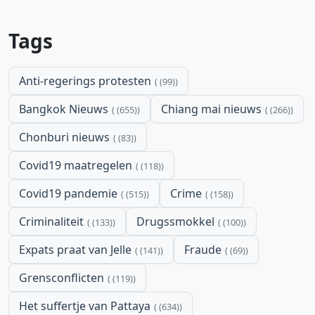
Tags
Anti-regerings protesten
(99)
Bangkok Nieuws
Chiang mai nieuws
(655)
(266)
Chonburi nieuws
(83)
Covid19 maatregelen
(118)
Covid19 pandemie
Crime
(515)
(158)
Criminaliteit
Drugssmokkel
(133)
(100)
Expats praat van Jelle
Fraude
(141)
(69)
Grensconflicten
(119)
Het suffertje van Pattaya
(634)