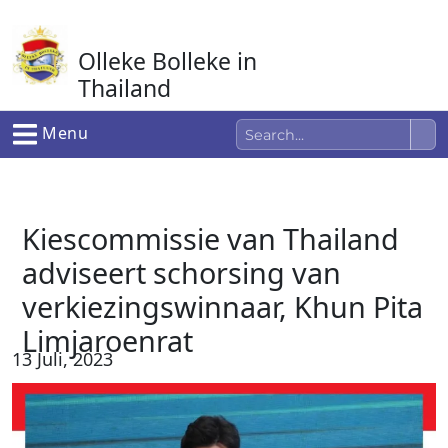
Ga
naar
Olleke Bolleke in
de
inhoud
Thailand
In Thailand
Menu
Kiescommissie van Thailand
adviseert schorsing van
verkiezingswinnaar, Khun Pita
Limjaroenrat
13 Juli, 2023