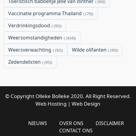
Toeristisch babbeltje Jelle van dinther
(84)
Vaccinatie programma Thailand
(79)
Verdrinkingsdood
(95)
Weersomstandigheden
(434)
Weersverwachting
Wilde olifanten
(92)
(90)
Zedendelicten
(95)
© Copyright Olleke Bolleke 2020. All Right Reserved.
Web Hosting
|
Web Design
NIEUWS
OVER ONS
DISCLAIMER
CONTACT ONS