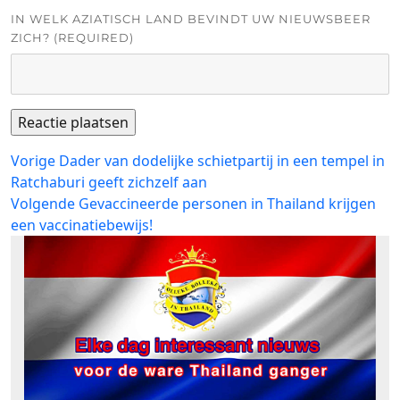
IN WELK AZIATISCH LAND BEVINDT UW NIEUWSBEER
ZICH? (REQUIRED)
Bericht
Vorig
Vorige
Dader van dodelijke schietpartij in een tempel in
bericht:
Ratchaburi geeft zichzelf aan
navigatie
Volgend
Volgende
Gevaccineerde personen in Thailand krijgen
bericht:
een vaccinatiebewijs!