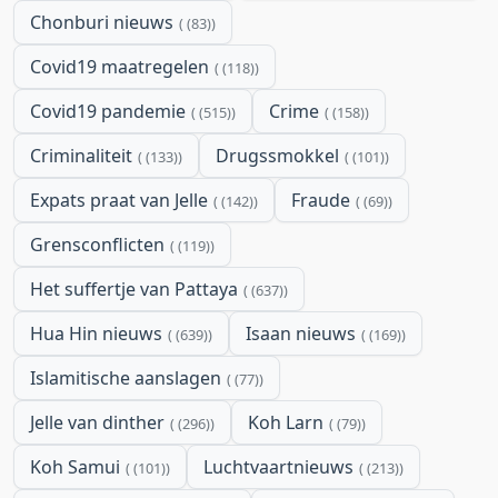
Chonburi nieuws
(83)
Covid19 maatregelen
(118)
Covid19 pandemie
Crime
(515)
(158)
Criminaliteit
Drugssmokkel
(133)
(101)
Expats praat van Jelle
Fraude
(142)
(69)
Grensconflicten
(119)
Het suffertje van Pattaya
(637)
Hua Hin nieuws
Isaan nieuws
(639)
(169)
Islamitische aanslagen
(77)
Jelle van dinther
Koh Larn
(296)
(79)
Koh Samui
Luchtvaartnieuws
(101)
(213)