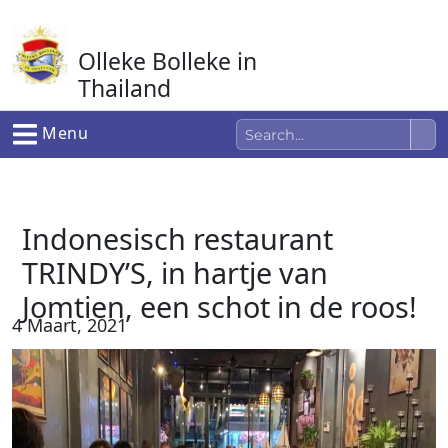
Ga
naar
Olleke Bolleke in
de
inhoud
Thailand
In Thailand
Menu
Indonesisch restaurant
TRINDY’S, in hartje van
Jomtien, een schot in de roos!
4 Maart, 2021