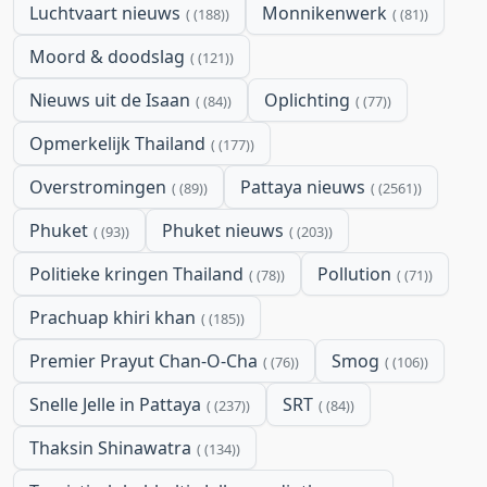
Luchtvaart nieuws
Monnikenwerk
(188)
(81)
Moord & doodslag
(121)
Nieuws uit de Isaan
Oplichting
(84)
(77)
Opmerkelijk Thailand
(177)
Overstromingen
Pattaya nieuws
(89)
(2561)
Phuket
Phuket nieuws
(93)
(203)
Politieke kringen Thailand
Pollution
(78)
(71)
Prachuap khiri khan
(185)
Premier Prayut Chan-O-Cha
Smog
(76)
(106)
Snelle Jelle in Pattaya
SRT
(237)
(84)
Thaksin Shinawatra
(134)