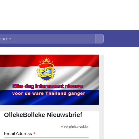
OllekeBolleke Nieuwsbrief
*
verplichte velden
*
Email Address