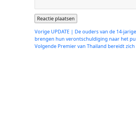
Bericht
Vorig
Vorige
UPDATE | De ouders van de 14-jarig
bericht:
brengen hun verontschuldiging naar het pu
navigatie
Volgend
Volgende
Premier van Thailand bereidt zich
bericht: