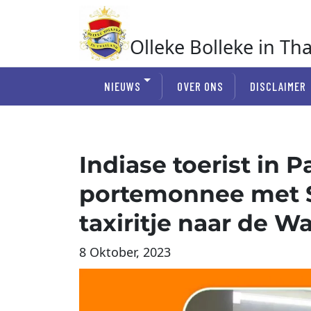
Ga
naar
de
Olleke Bolleke in Th
inhoud
In Thailand
NIEUWS
OVER ONS
DISCLAIMER
Indiase toerist in P
portemonnee met $
taxiritje naar de W
8 Oktober, 2023