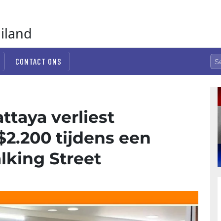
ailand
CONTACT ONS
attaya verliest
2.200 tijdens een
alking Street