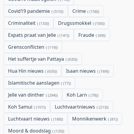
Covid19 pandemie
Crime
(515)
(158)
Criminaliteit
Drugssmokkel
(133)
(100)
Expats praat van Jelle
Fraude
(141)
(69)
Grensconflicten
(119)
Het suffertje van Pattaya
(635)
Hua Hin nieuws
Isaan nieuws
(635)
(169)
Islamitische aanslagen
(77)
Jelle van dinther
Koh Larn
(294)
(78)
Koh Samui
Luchtvaartnieuws
(101)
(213)
Luchtvaart nieuws
Monnikenwerk
(188)
(81)
Moord & doodslag
(120)