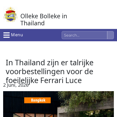
Ga
naar
Olleke Bolleke in
de
inhoud
Thailand
In Thailand
Menu
In Thailand zijn er talrijke
voorbestellingen voor de
foeilelijke Ferrari Luce
2 Juni, 2026