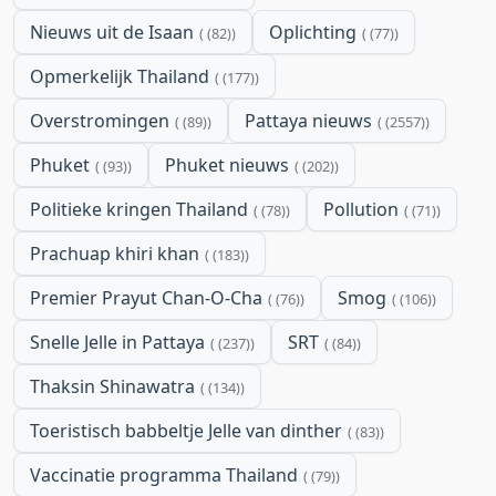
Nieuws uit de Isaan
Oplichting
(82)
(77)
Opmerkelijk Thailand
(177)
Overstromingen
Pattaya nieuws
(89)
(2557)
Phuket
Phuket nieuws
(93)
(202)
Politieke kringen Thailand
Pollution
(78)
(71)
Prachuap khiri khan
(183)
Premier Prayut Chan-O-Cha
Smog
(76)
(106)
Snelle Jelle in Pattaya
SRT
(237)
(84)
Thaksin Shinawatra
(134)
Toeristisch babbeltje Jelle van dinther
(83)
Vaccinatie programma Thailand
(79)