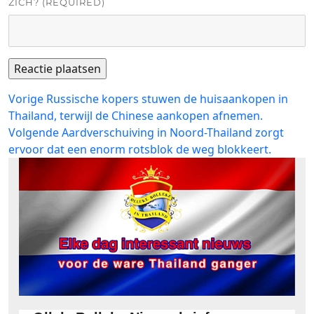
ZICH? (REQUIRED)
Bericht
Vorig
Vorige
Russische kopers stuwen de huisaankopen in
bericht:
Thailand, terwijl de Chinese aankopen afnemen.
navigatie
Volgend
Volgende
Aardverschuiving in Noord-Thailand zorgt
bericht:
ervoor dat een enorm rotsblok de weg blokkeert.