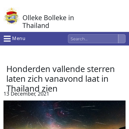
Ga
naar
Olleke Bolleke in
de
inhoud
Thailand
In Thailand
Menu
Honderden vallende sterren
laten zich vanavond laat in
Thailand zien
13 December, 2021