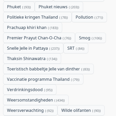
Phuket
Phuket nieuws
(93)
(203)
Politieke kringen Thailand
Pollution
(78)
(71)
Prachuap khiri khan
(183)
Premier Prayut Chan-O-Cha
Smog
(76)
(106)
Snelle Jelle in Pattaya
SRT
(237)
(84)
Thaksin Shinawatra
(134)
Toeristisch babbeltje Jelle van dinther
(83)
Vaccinatie programma Thailand
(79)
Verdrinkingsdood
(95)
Weersomstandigheden
(434)
Weersverwachting
Wilde olifanten
(92)
(90)