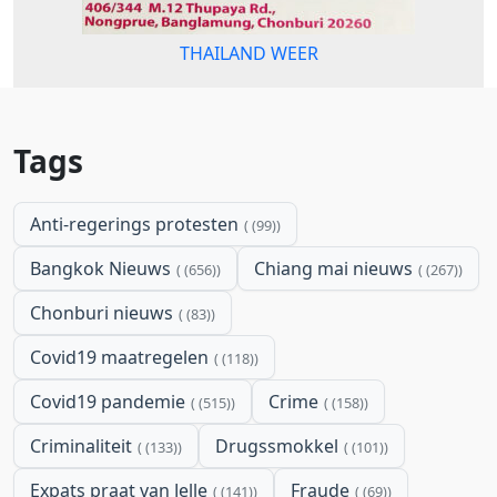
THAILAND WEER
Tags
Anti-regerings protesten
(99)
Bangkok Nieuws
Chiang mai nieuws
(656)
(267)
Chonburi nieuws
(83)
Covid19 maatregelen
(118)
Covid19 pandemie
Crime
(515)
(158)
Criminaliteit
Drugssmokkel
(133)
(101)
Expats praat van Jelle
Fraude
(141)
(69)