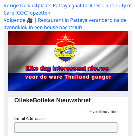
Bericht
Vorig
Vorige
De kustplaats Pattaya gaat faciliteit Continuity of
bericht:
Care (COC) opzetten
navigatie
Volgend
Volgende
🎥 | Restaurant in Pattaya veranderd na de
bericht:
avondklok in een heuse nachtclub
OllekeBolleke Nieuwsbrief
*
verplichte velden
*
Email Address