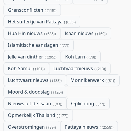
Grensconflicten
(119)
Het suffertje van Pattaya
(635)
Hua Hin nieuws
Isaan nieuws
(635)
(169)
Islamitische aanslagen
(77)
Jelle van dinther
Koh Larn
(295)
(78)
Koh Samui
Luchtvaartnieuws
(101)
(213)
Luchtvaart nieuws
Monnikenwerk
(188)
(81)
Moord & doodslag
(120)
Nieuws uit de Isaan
Oplichting
(83)
(77)
Opmerkelijk Thailand
(177)
Overstromingen
Pattaya nieuws
(89)
(2558)