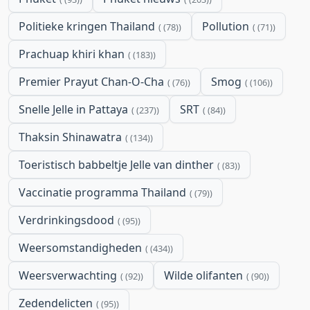
Politieke kringen Thailand
Pollution
(78)
(71)
Prachuap khiri khan
(183)
Premier Prayut Chan-O-Cha
Smog
(76)
(106)
Snelle Jelle in Pattaya
SRT
(237)
(84)
Thaksin Shinawatra
(134)
Toeristisch babbeltje Jelle van dinther
(83)
Vaccinatie programma Thailand
(79)
Verdrinkingsdood
(95)
Weersomstandigheden
(434)
Weersverwachting
Wilde olifanten
(92)
(90)
Zedendelicten
(95)