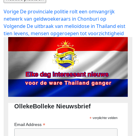
Bericht
Vorig
Vorige
De provinciale politie rolt een omvangrijk
bericht:
netwerk van geldwoekeraars in Chonburi op
navigatie
Volgend
Volgende
De uitbraak van melioïdose in Thailand eist
bericht:
tien levens, mensen opgeroepen tot voorzichtigheid
OllekeBolleke Nieuwsbrief
*
verplichte velden
*
Email Address