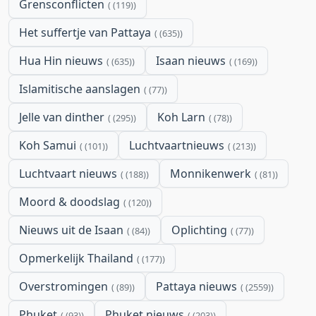
Grensconflicten
(119)
Het suffertje van Pattaya
(635)
Hua Hin nieuws
Isaan nieuws
(635)
(169)
Islamitische aanslagen
(77)
Jelle van dinther
Koh Larn
(295)
(78)
Koh Samui
Luchtvaartnieuws
(101)
(213)
Luchtvaart nieuws
Monnikenwerk
(188)
(81)
Moord & doodslag
(120)
Nieuws uit de Isaan
Oplichting
(84)
(77)
Opmerkelijk Thailand
(177)
Overstromingen
Pattaya nieuws
(89)
(2559)
Phuket
Phuket nieuws
(93)
(203)