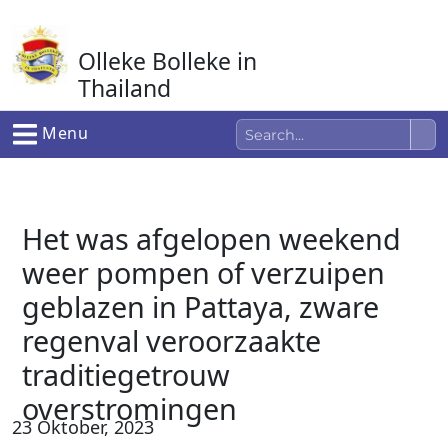
Ga
naar
Olleke Bolleke in
de
inhoud
Thailand
In Thailand
Menu
Het was afgelopen weekend
weer pompen of verzuipen
geblazen in Pattaya, zware
regenval veroorzaakte
traditiegetrouw
overstromingen
23 Oktober, 2023