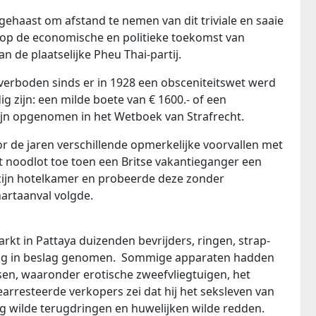
gehaast om afstand te nemen van dit triviale en saaie
p de economische en politieke toekomst van
n de plaatselijke Pheu Thai-partij.
 verboden sinds er in 1928 een obsceniteitswet werd
g zijn: een milde boete van € 1600.- of een
zijn opgenomen in het Wetboek van Strafrecht.
r de jaren verschillende opmerkelijke voorvallen met
t noodlot toe toen een Britse vakantieganger een
zijn hotelkamer en probeerde deze zonder
artaanval volgde.
rkt in Pattaya duizenden bevrijders, ringen, strap-
ing in beslag genomen. Sommige apparaten hadden
sen, waaronder erotische zweefvliegtuigen, het
arresteerde verkopers zei dat hij het seksleven van
g wilde terugdringen en huwelijken wilde redden.