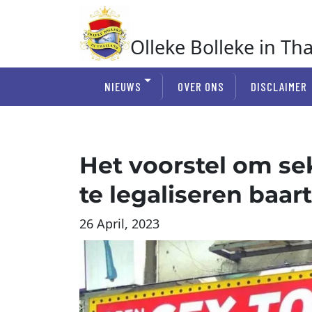
Ga
naar
de
Olleke Bolleke in Th
inhoud
In Thailand
NIEUWS
OVER ONS
DISCLAIMER
Het voorstel om se
te legaliseren baar
26 April, 2023