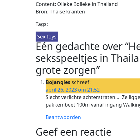
Content: Olleke Bolleke in Thailand
Bron: Thaise kranten
Tags:
Sex toys
Eén gedachte over “He
seksspeeltjes in Thail
grote zorgen”
Bojangles
schreef:
april 26, 2023 om 21:52
Slecht verlichte achterstraten…. Ze li
pakkembeet 100m vanaf ingang Walking
Beantwoorden
Geef een reactie