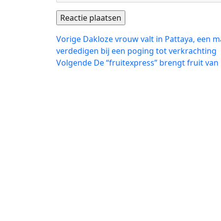
Bericht
Vorig
Vorige
Dakloze vrouw valt in Pattaya, een 
bericht:
verdedigen bij een poging tot verkrachting
navigatie
Volgend
Volgende
De “fruitexpress” brengt fruit van
bericht: