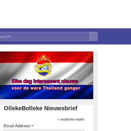
OllekeBolleke Nieuwsbrief
*
verplichte velden
*
Email Address