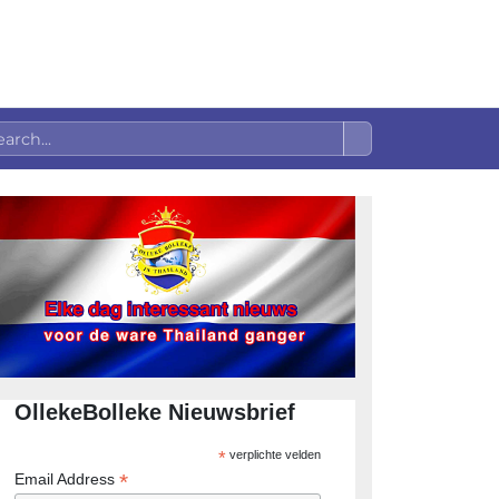
OllekeBolleke Nieuwsbrief
*
verplichte velden
*
Email Address