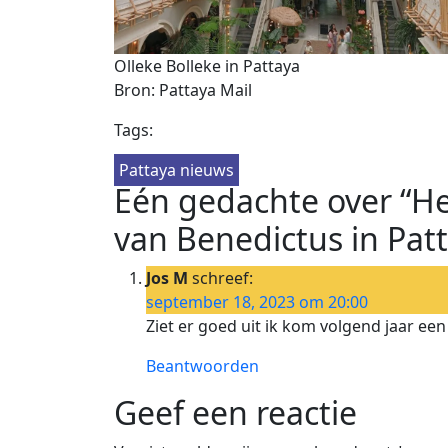
Olleke Bolleke in Pattaya
Bron: Pattaya Mail
Tags:
Pattaya nieuws
Eén gedachte over “H
van Benedictus in Patt
Jos M
schreef:
september 18, 2023 om 20:00
Ziet er goed uit ik kom volgend jaar een 
Beantwoorden
Geef een reactie