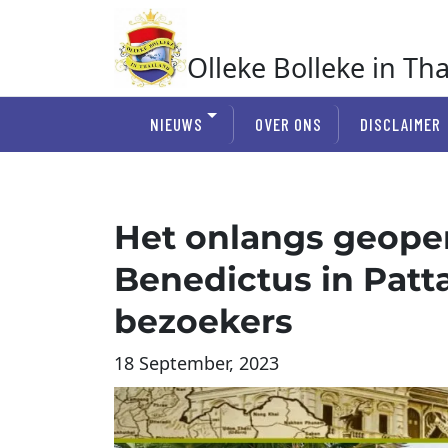
Ga
naar
de
Olleke Bolleke in Th
inhoud
In Thailand
NIEUWS
OVER ONS
DISCLAIMER
Het onlangs geope
Benedictus in Patta
bezoekers
18 September, 2023