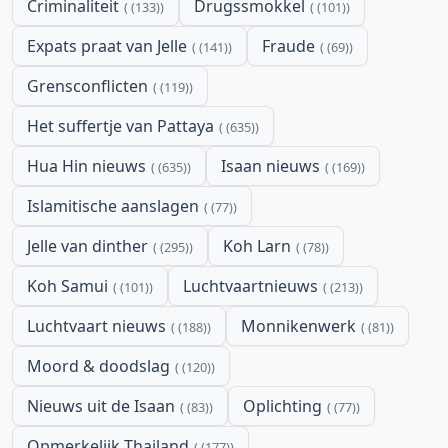
Criminaliteit
Drugssmokkel
(133)
(101)
Expats praat van Jelle
Fraude
(141)
(69)
Grensconflicten
(119)
Het suffertje van Pattaya
(635)
Hua Hin nieuws
Isaan nieuws
(635)
(169)
Islamitische aanslagen
(77)
Jelle van dinther
Koh Larn
(295)
(78)
Koh Samui
Luchtvaartnieuws
(101)
(213)
Luchtvaart nieuws
Monnikenwerk
(188)
(81)
Moord & doodslag
(120)
Nieuws uit de Isaan
Oplichting
(83)
(77)
Opmerkelijk Thailand
(177)