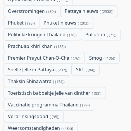
Overstromingen
Pattaya nieuws
(89)
(2558)
Phuket
Phuket nieuws
(93)
(203)
Politieke kringen Thailand
Pollution
(78)
(71)
Prachuap khiri khan
(183)
Premier Prayut Chan-O-Cha
Smog
(76)
(106)
Snelle Jelle in Pattaya
SRT
(237)
(84)
Thaksin Shinawatra
(134)
Toeristisch babbeltje Jelle van dinther
(83)
Vaccinatie programma Thailand
(79)
Verdrinkingsdood
(95)
Weersomstandigheden
(434)