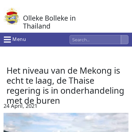
Ga
naar
Olleke Bolleke in
de
inhoud
Thailand
In Thailand
Menu
Het niveau van de Mekong is
echt te laag, de Thaise
regering is in onderhandeling
met de buren
24 April, 2021