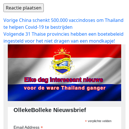
Bericht
Vorig
Vorige
China schenkt 500.000 vaccindoses om Thailand
bericht:
te helpen Covid-19 te bestrijden
navigatie
Volgend
Volgende
31 Thaise provincies hebben een boetebeleid
bericht:
ingesteld voor het niet dragen van een mondkapje!
OllekeBolleke Nieuwsbrief
*
verplichte velden
*
Email Address