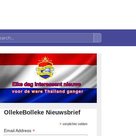
OllekeBolleke Nieuwsbrief
*
verplichte velden
*
Email Address