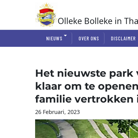
Ga
naar
de
Olleke Bolleke in Th
inhoud
In Thailand
NIEUWS
OVER ONS
DISCLAIMER
Het nieuwste park 
klaar om te openen
familie vertrokken 
26 Februari, 2023