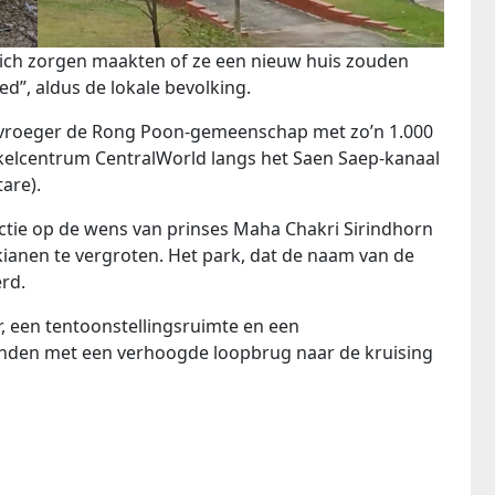
zich zorgen maakten of ze een nieuw huis zouden
d”, aldus de lokale bevolking.
s vroeger de Rong Poon-gemeenschap met zo’n 1.000
elcentrum CentralWorld langs het Saen Saep-kanaal
are).
ctie op de wens van prinses Maha Chakri Sirindhorn
anen te vergroten. Het park, dat de naam van de
rd.
r, een tentoonstellingsruimte en een
bonden met een verhoogde loopbrug naar de kruising