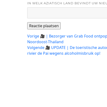
IN WELK AZIATISCH LAND BEVINDT UW NIE
Bericht
Vorig
Vorige
🎥 | Bezorger van Grab Food ontpopt 
bericht:
Noordoost-Thailand
navigatie
Volgend
Volgende
🎥 UPDATE | De toeristische autor
bericht:
rivier de Pai wegens alcoholmisbruik op!