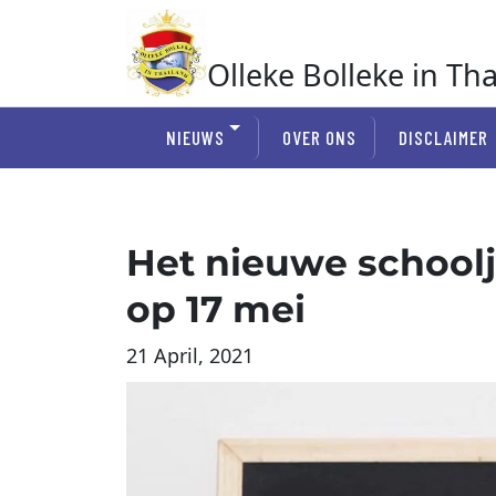
Ga
naar
de
Olleke Bolleke in Th
inhoud
In Thailand
NIEUWS
OVER ONS
DISCLAIMER
Het nieuwe schoolj
op 17 mei
21 April, 2021