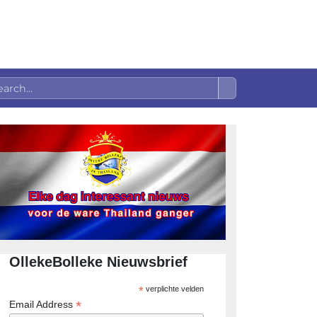
OllekeBolleke Nieuwsbrief
*
verplichte velden
*
Email Address