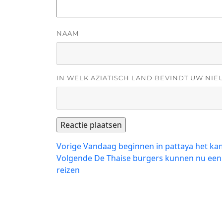
NAAM
IN WELK AZIATISCH LAND BEVINDT UW NIE
Bericht
Vorig
Vorige
Vandaag beginnen in pattaya het ka
bericht:
Volgend
Volgende
De Thaise burgers kunnen nu een 
navigatie
bericht:
reizen