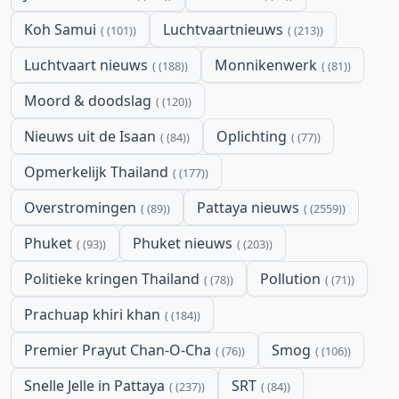
Koh Samui
Luchtvaartnieuws
(101)
(213)
Luchtvaart nieuws
Monnikenwerk
(188)
(81)
Moord & doodslag
(120)
Nieuws uit de Isaan
Oplichting
(84)
(77)
Opmerkelijk Thailand
(177)
Overstromingen
Pattaya nieuws
(89)
(2559)
Phuket
Phuket nieuws
(93)
(203)
Politieke kringen Thailand
Pollution
(78)
(71)
Prachuap khiri khan
(184)
Premier Prayut Chan-O-Cha
Smog
(76)
(106)
Snelle Jelle in Pattaya
SRT
(237)
(84)