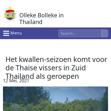
Ga
naar
Olleke Bolleke in
de
inhoud
Thailand
In Thailand
Menu
Het kwallen-seizoen komt voor
de Thaise vissers in Zuid
Thailand als geroepen
12 Mei, 2021