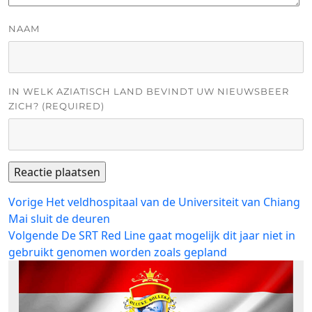
NAAM
IN WELK AZIATISCH LAND BEVINDT UW NIEUWSBEER
ZICH? (REQUIRED)
Bericht
Vorig
Vorige
Het veldhospitaal van de Universiteit van Chiang
bericht:
Mai sluit de deuren
navigatie
Volgend
Volgende
De SRT Red Line gaat mogelijk dit jaar niet in
bericht:
gebruikt genomen worden zoals gepland