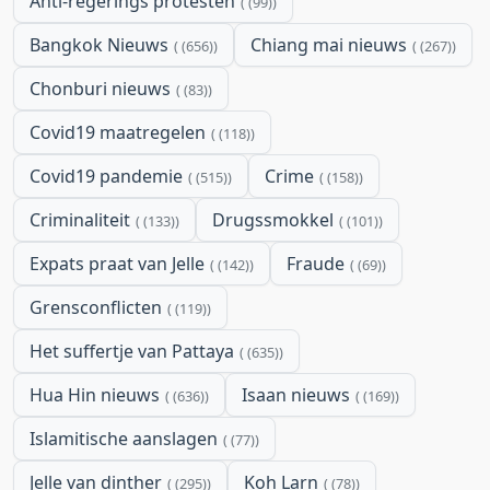
Anti-regerings protesten
(99)
Bangkok Nieuws
Chiang mai nieuws
(656)
(267)
Chonburi nieuws
(83)
Covid19 maatregelen
(118)
Covid19 pandemie
Crime
(515)
(158)
Criminaliteit
Drugssmokkel
(133)
(101)
Expats praat van Jelle
Fraude
(142)
(69)
Grensconflicten
(119)
Het suffertje van Pattaya
(635)
Hua Hin nieuws
Isaan nieuws
(636)
(169)
Islamitische aanslagen
(77)
Jelle van dinther
Koh Larn
(295)
(78)