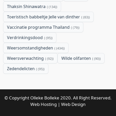
Thaksin Shinawatra
(134)
Toeristisch babbeltje Jelle van dinther
(83)
Vaccinatie programma Thailand
(79)
Verdrinkingsdood
(95)
Weersomstandigheden
(434)
Weersverwachting
Wilde olifanten
(92)
(90)
Zedendelicten
(95)
© Copyright Olleke Bolleke 2020. All Right Reserved.
Web Hosting
|
Web Design